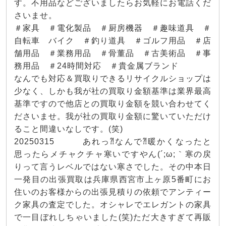
す。不用品などございましたらお気軽にお電話くだ
さいませ。
＃家具 ＃電化製品 ＃厨房機器 ＃趣味道具 ＃
自転車 バイク ＃釣り道具 ＃ゴルフ用品 ＃店
舗用品 ＃業務用品 ＃骨董品 ＃古美術品 ＃事
務用品 ＃24時間対応 ＃貴金属ブランド
なんでも対応＆買取りできるリサイクルショップは
少なく、しかも我が社の買取り金額基準は業界最高
基準ですので他店との買取り金額を競い合わせてく
ださいませ。我が社の買取り金額に驚いていただけ
ること間違いなしです。(笑)
20250315 あれっ⁈なんで⁈暖かくなったと
思ったらメチャクチャ寒いですやん(´;ω;｀寒の戻
りって言うレベルではない寒さでした。その中本日
一発目の出張買取は兵庫県西宮市上ヶ原5番町にお
住いのお客様からの出張見積りの依頼でアンティー
ク家具の査定でした。オシャレでエレガントの家具
で一目ぼれしちゃいました(笑)ただ大きすぎて再販