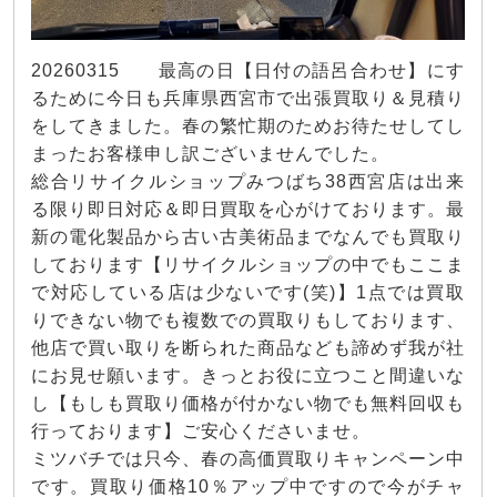
20260315 最高の日【日付の語呂合わせ】にす
るために今日も兵庫県西宮市で出張買取り＆見積り
をしてきました。春の繁忙期のためお待たせしてし
まったお客様申し訳ございませんでした。
総合リサイクルショップみつばち38西宮店は出来
る限り即日対応＆即日買取を心がけております。最
新の電化製品から古い古美術品までなんでも買取り
しております【リサイクルショップの中でもここま
で対応している店は少ないです(笑)】1点では買取
りできない物でも複数での買取りもしております、
他店で買い取りを断られた商品なども諦めず我が社
にお見せ願います。きっとお役に立つこと間違いな
し【もしも買取り価格が付かない物でも無料回収も
行っております】ご安心くださいませ。
ミツバチでは只今、春の高価買取りキャンペーン中
です。買取り価格10％アップ中ですので今がチャ