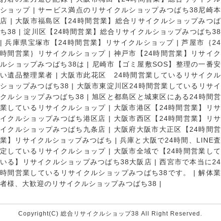
ショップ
|
サービス満点のリサイクルショップみつばち38尼崎
店
|
大阪市福島区【24時間営業】総合リサイクルショップみつ
ち38
|
淀川区【24時間営業】総合リサイクルショップみつばち3
|
兵庫県宝塚市【24時間営業】リサイクルショップ
|
芦屋市｛2
時間営業｝リサイクルショップ
|
神戸市【24時間営業】リサイ
ルショップみつばち38は
|
尼崎市【ゴミ屋敷SOS】整理の一番
い遺品整理業者
|
大阪市此花区 24時間営業しているリサイク
ショップみつばち38
|
大阪市東淀川区24時間営業しているリサイ
クルショップみつばち38
|
旭区と都島区と城東区にある24時間営
業しているリサイクルショップ
|
大阪市港区【24時間営業】リ
イクルショップみつばち港区店
|
大阪市西区【24時間営業】リ
イクルショップみつばち九条店
|
大阪府大阪市大正区【24時間
業】リサイクルショップみつばち
|
兵庫と大阪で24時間、LINE
定しているリサイクルショップ
|
大阪市全域で【24時間営業し
いる】リサイクルショップみつばち38大阪店
|
西宮市で本当に2
時間営業しているリサイクルショップみつばち38です。
|
解体
者様、大歓迎のリサイクルショップみつばち38
|
Copyright(C) 総合リサイクルショップ38 All Right Reserved.