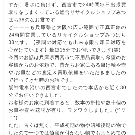
すが、暑さに負けず、西宮市で24時間毎日出張買
取りをしまくっている総合リサイクルショップみつ
ばち38のなお君です。
どーーーも兵庫県と大阪の広い範囲で正真正銘の
24時間営業しているリサイクルショップみつばち
38です。【夜間の対応でも出来る限り即日対応を
心がけています】最短15分でお伺いできます(笑)
今回のお話は兵庫県西宮市で不用品買取り希望のお
客様からのお依頼で、昔からお家にある掛け軸や壺
や.お皿などの査定＆買取依頼をいただきましたの
で行ってきた時のお話です。
阪神電車沿いの西宮市でしたので本店から近く30
分でお伺いできました、
お客様のお家に到着すると、数本の掛軸や数十個の
お皿や壺や花瓶が有り、ワクワクしました。(*´▽
｀*)
ただ、古くは無く、平成初期の物や昭和後期の物で
したので一つでは値段が付かない物でもまとめての