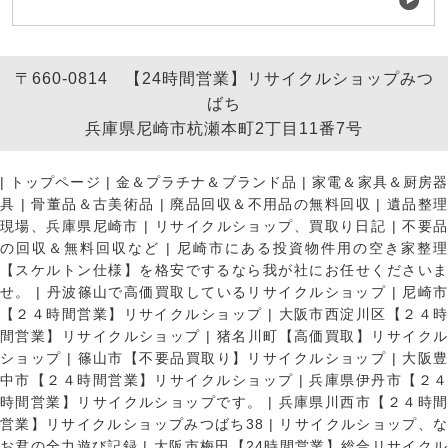
〒660-0814 【24時間営業】リサイクルショップみつ
ばち
兵庫県尼崎市杭瀬本町2丁目11番7号
|
トップページ
|
金＆プラチナ＆ブランド品
|
家電＆家具＆厨房
具
|
骨董品＆古美術品
|
廃品回収＆不用品の無料回収
|
遺品整
現場、兵庫県尼崎市
|
リサイクルショップ、買取り日記
|
不要
の回収＆無料回収など
|
尼崎市にある投資物件用の空き家整理
【スケルトン仕様】を格安でするなら我が社にお任せくださいま
せ。
|
丹波篠山で高価買取しているリサイクルショップ
|
尼崎
【２４時間営業】リサイクルショップ
|
大阪市西淀川区【２４
間営業】リサイクルショップ
|
猪名川町【高価買取】リサイク
ショップ
|
篠山市【不要品買取り】リサイクルショップ
|
大阪
中市【２４時間営業】リサイクルショップ
|
兵庫県伊丹市【２
時間営業】リサイクルショップです。
|
兵庫県川西市【２４時
営業】リサイクルショップみつばち38
|
リサイクルショップ、
お君の全力遊び記録
|
大阪市梅田【24時間営業】総合リサイク