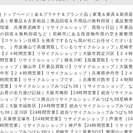
|
トップページ
|
金＆プラチナ＆ブランド品
|
家電＆家具＆厨房
具
|
骨董品＆古美術品
|
廃品回収＆不用品の無料回収
|
遺品整
現場、兵庫県尼崎市
|
リサイクルショップ、買取り日記
|
不要
の回収＆無料回収など
|
尼崎市にある投資物件用の空き家整理
【スケルトン仕様】を格安でするなら我が社にお任せくださいま
せ。
|
丹波篠山で高価買取しているリサイクルショップ
|
尼崎
【２４時間営業】リサイクルショップ
|
大阪市西淀川区【２４
間営業】リサイクルショップ
|
猪名川町【高価買取】リサイク
ショップ
|
篠山市【不要品買取り】リサイクルショップ
|
大阪
中市【２４時間営業】リサイクルショップ
|
兵庫県伊丹市【２
時間営業】リサイクルショップです。
|
兵庫県川西市【２４時
営業】リサイクルショップみつばち38
|
リサイクルショップ、
お君の全力遊び記録
|
大阪市梅田【24時間営業】総合リサイク
ショップ
|
サービス満点のリサイクルショップみつばち38尼崎
店
|
大阪市福島区【24時間営業】総合リサイクルショップみつ
ち38
|
淀川区【24時間営業】総合リサイクルショップみつばち3
|
兵庫県宝塚市【24時間営業】リサイクルショップ
|
芦屋市｛2
時間営業｝リサイクルショップ
|
神戸市【24時間営業】リサイ
ルショップみつばち38は
|
尼崎市【ゴミ屋敷SOS】整理の一番