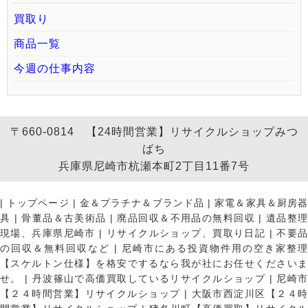
買取り
商品一覧
今週の仕事内容
〒660-0814 【24時間営業】リサイクルショップみつ
ばち
兵庫県尼崎市杭瀬本町2丁目11番7号
|
トップページ
|
金＆プラチナ＆ブランド品
|
家電＆家具＆厨房
具
|
骨董品＆古美術品
|
廃品回収＆不用品の無料回収
|
遺品整
現場、兵庫県尼崎市
|
リサイクルショップ、買取り日記
|
不要
の回収＆無料回収など
|
尼崎市にある投資物件用の空き家整理
【スケルトン仕様】を格安でするなら我が社にお任せくださいま
せ。
|
丹波篠山で高価買取しているリサイクルショップ
|
尼崎
【２４時間営業】リサイクルショップ
|
大阪市西淀川区【２４