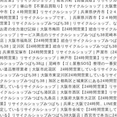
間営業】リサイクルショップ
|
猪名川町【高価買取】リサイク
ショップ
|
篠山市【不要品買取り】リサイクルショップ
|
大阪
中市【２４時間営業】リサイクルショップ
|
兵庫県伊丹市【２
時間営業】リサイクルショップです。
|
兵庫県川西市【２４時
営業】リサイクルショップみつばち38
|
リサイクルショップ、
お君の全力遊び記録
|
大阪市梅田【24時間営業】総合リサイク
ショップ
|
サービス満点のリサイクルショップみつばち38尼崎
店
|
大阪市福島区【24時間営業】総合リサイクルショップみつ
ち38
|
淀川区【24時間営業】総合リサイクルショップみつばち3
|
兵庫県宝塚市【24時間営業】リサイクルショップ
|
芦屋市｛2
時間営業｝リサイクルショップ
|
神戸市【24時間営業】リサイ
ルショップみつばち38は
|
尼崎市【ゴミ屋敷SOS】整理の一番
い遺品整理業者
|
大阪市此花区 24時間営業しているリサイク
ショップみつばち38
|
大阪市東淀川区24時間営業しているリサイ
クルショップみつばち38
|
旭区と都島区と城東区にある24時間営
業しているリサイクルショップ
|
大阪市港区【24時間営業】リ
イクルショップみつばち港区店
|
大阪市西区【24時間営業】リ
イクルショップみつばち九条店
|
大阪府大阪市大正区【24時間
業】リサイクルショップみつばち
|
兵庫と大阪で24時間、LINE
定しているリサイクルショップ
|
大阪市全域で【24時間営業し
いる】リサイクルショップみつばち38大阪店
|
西宮市で本当に2