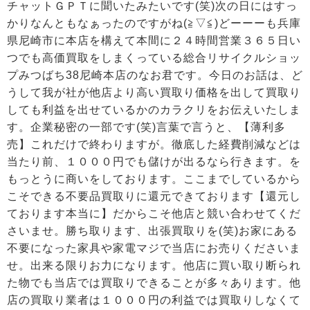
チャットＧＰＴに聞いたみたいです(笑)次の日にはすっ
かりなんともなぁったのですがね(≧▽≦)どーーーも兵庫
県尼崎市に本店を構えて本間に２４時間営業３６５日い
つでも高価買取をしまくっている総合リサイクルショッ
プみつばち38尼崎本店のなお君です。今日のお話は、ど
うして我が社が他店より高い買取り価格を出して買取り
しても利益を出せているかのカラクリをお伝えいたしま
す。企業秘密の一部です(笑)言葉で言うと、【薄利多
売】これだけで終わりますが。徹底した経費削減などは
当たり前、１０００円でも儲けが出るなら行きます。を
もっとうに商いをしております。ここまでしているから
こそできる不要品買取りに還元できております【還元し
ております本当に】だからこそ他店と競い合わせてくだ
さいませ。勝ち取ります、出張買取りを(笑)お家にある
不要になった家具や家電マジで当店にお売りくださいま
せ。出来る限りお力になります。他店に買い取り断られ
た物でも当店では買取りできることが多々あります。他
店の買取り業者は１０００円の利益では買取りしなくて