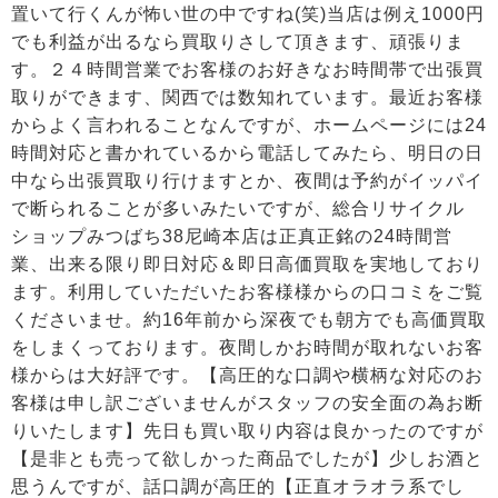
置いて行くんが怖い世の中ですね(笑)当店は例え1000円
でも利益が出るなら買取りさして頂きます、頑張りま
す。２４時間営業でお客様のお好きなお時間帯で出張買
取りができます、関西では数知れています。最近お客様
からよく言われることなんですが、ホームページには24
時間対応と書かれているから電話してみたら、明日の日
中なら出張買取り行けますとか、夜間は予約がイッパイ
で断られることが多いみたいですが、総合リサイクル
ショップみつばち38尼崎本店は正真正銘の24時間営
業、出来る限り即日対応＆即日高価買取を実地しており
ます。利用していただいたお客様様からの口コミをご覧
くださいませ。約16年前から深夜でも朝方でも高価買取
をしまくっております。夜間しかお時間が取れないお客
様からは大好評です。【高圧的な口調や横柄な対応のお
客様は申し訳ございませんがスタッフの安全面の為お断
りいたします】先日も買い取り内容は良かったのですが
【是非とも売って欲しかった商品でしたが】少しお酒と
思うんですが、話口調が高圧的【正直オラオラ系でし