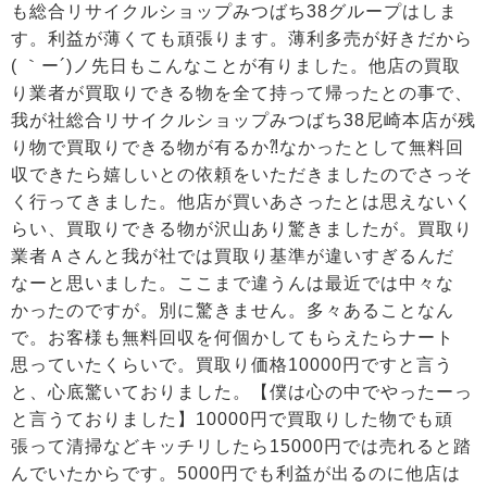
も総合リサイクルショップみつばち38グループはしま
す。利益が薄くても頑張ります。薄利多売が好きだから
( ｀ー´)ノ先日もこんなことが有りました。他店の買取
り業者が買取りできる物を全て持って帰ったとの事で、
我が社総合リサイクルショップみつばち38尼崎本店が残
り物で買取りできる物が有るか⁈なかったとして無料回
収できたら嬉しいとの依頼をいただきましたのでさっそ
く行ってきました。他店が買いあさったとは思えないく
らい、買取りできる物が沢山あり驚きましたが。買取り
業者Ａさんと我が社では買取り基準が違いすぎるんだ
なーと思いました。ここまで違うんは最近では中々な
かったのですが。別に驚きません。多々あることなん
で。お客様も無料回収を何個かしてもらえたらナート
思っていたくらいで。買取り価格10000円ですと言う
と、心底驚いておりました。【僕は心の中でやったーっ
と言うておりました】10000円で買取りした物でも頑
張って清掃などキッチリしたら15000円では売れると踏
んでいたからです。5000円でも利益が出るのに他店は