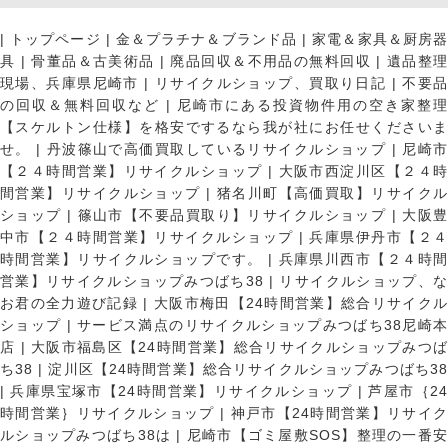
|
トップページ
|
金＆プラチナ＆ブランド品
|
家電＆家具＆厨房
具
|
骨董品＆古美術品
|
廃品回収＆不用品の無料回収
|
遺品整
現場、兵庫県尼崎市
|
リサイクルショップ、買取り日記
|
不要
の回収＆無料回収など
|
尼崎市にある投資物件用の空き家整理
【スケルトン仕様】を格安でするなら我が社にお任せくださいま
せ。
|
丹波篠山で高価買取しているリサイクルショップ
|
尼崎
【２４時間営業】リサイクルショップ
|
大阪市西淀川区【２４
間営業】リサイクルショップ
|
猪名川町【高価買取】リサイク
ショップ
|
篠山市【不要品買取り】リサイクルショップ
|
大阪
中市【２４時間営業】リサイクルショップ
|
兵庫県伊丹市【２
時間営業】リサイクルショップです。
|
兵庫県川西市【２４時
営業】リサイクルショップみつばち38
|
リサイクルショップ、
お君の全力遊び記録
|
大阪市梅田【24時間営業】総合リサイク
ショップ
|
サービス満点のリサイクルショップみつばち38尼崎
店
|
大阪市福島区【24時間営業】総合リサイクルショップみつ
ち38
|
淀川区【24時間営業】総合リサイクルショップみつばち3
|
兵庫県宝塚市【24時間営業】リサイクルショップ
|
芦屋市｛2
時間営業｝リサイクルショップ
|
神戸市【24時間営業】リサイ
ルショップみつばち38は
|
尼崎市【ゴミ屋敷SOS】整理の一番