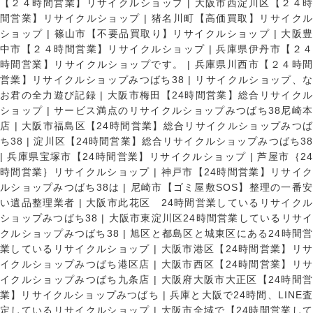
【２４時間営業】リサイクルショップ
|
大阪市西淀川区【２４
間営業】リサイクルショップ
|
猪名川町【高価買取】リサイク
ショップ
|
篠山市【不要品買取り】リサイクルショップ
|
大阪
中市【２４時間営業】リサイクルショップ
|
兵庫県伊丹市【２
時間営業】リサイクルショップです。
|
兵庫県川西市【２４時
営業】リサイクルショップみつばち38
|
リサイクルショップ、
お君の全力遊び記録
|
大阪市梅田【24時間営業】総合リサイク
ショップ
|
サービス満点のリサイクルショップみつばち38尼崎
店
|
大阪市福島区【24時間営業】総合リサイクルショップみつ
ち38
|
淀川区【24時間営業】総合リサイクルショップみつばち3
|
兵庫県宝塚市【24時間営業】リサイクルショップ
|
芦屋市｛2
時間営業｝リサイクルショップ
|
神戸市【24時間営業】リサイ
ルショップみつばち38は
|
尼崎市【ゴミ屋敷SOS】整理の一番
い遺品整理業者
|
大阪市此花区 24時間営業しているリサイク
ショップみつばち38
|
大阪市東淀川区24時間営業しているリサイ
クルショップみつばち38
|
旭区と都島区と城東区にある24時間営
業しているリサイクルショップ
|
大阪市港区【24時間営業】リ
イクルショップみつばち港区店
|
大阪市西区【24時間営業】リ
イクルショップみつばち九条店
|
大阪府大阪市大正区【24時間
業】リサイクルショップみつばち
|
兵庫と大阪で24時間、LINE
定しているリサイクルショップ
|
大阪市全域で【24時間営業し