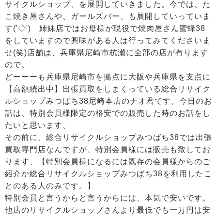
サイクルショップ、を展開していきました。今では、た
こ焼き屋さんや、ガールズバー、も展開していっていま
す('◇')ゞ姉妹店ではお母様が現役で焼肉屋さん蜜蜂38
をしていますので興味がある人は行ってみてくださいま
せ(笑)店舗は、兵庫県尼崎市杭瀬に全部の店が有ります
ので。
どーーーも兵庫県尼崎市を拠点に大阪や兵庫県を支点に
【高額続出中】出張買取をしまくっている総合リサイク
ルショップみつばち38尼崎本店のナオ君です。今日のお
話は、特別会員様限定の格安での販売した時のお話をし
たいと思います、
その前に、総合リサイクルショップみつばち38では出張
買取専門店なんですが、特別会員様には販売も致してお
ります、【特別会員様になるには既存の会員様からのご
紹介か総合リサイクルショップみつばち38を利用したこ
とのある人のみです。】
特別会員と言うからと言うからには、本気で安いです。
他店のリサイクルショップさんより最低でも一万円は安