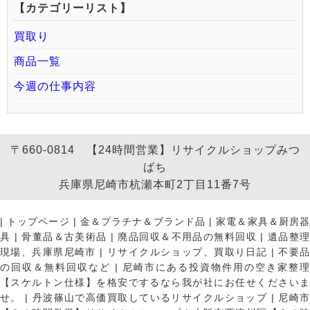
【カテゴリーリスト】
買取り
商品一覧
今週の仕事内容
〒660-0814 【24時間営業】リサイクルショップみつ
ばち
兵庫県尼崎市杭瀬本町2丁目11番7号
|
トップページ
|
金＆プラチナ＆ブランド品
|
家電＆家具＆厨房
具
|
骨董品＆古美術品
|
廃品回収＆不用品の無料回収
|
遺品整
現場、兵庫県尼崎市
|
リサイクルショップ、買取り日記
|
不要
の回収＆無料回収など
|
尼崎市にある投資物件用の空き家整理
【スケルトン仕様】を格安でするなら我が社にお任せくださいま
せ。
|
丹波篠山で高価買取しているリサイクルショップ
|
尼崎