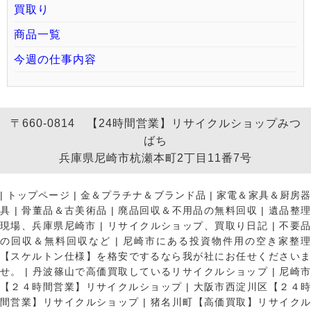
買取り
商品一覧
今週の仕事内容
〒660-0814 【24時間営業】リサイクルショップみつ
ばち
兵庫県尼崎市杭瀬本町2丁目11番7号
|
トップページ
|
金＆プラチナ＆ブランド品
|
家電＆家具＆厨房
具
|
骨董品＆古美術品
|
廃品回収＆不用品の無料回収
|
遺品整
現場、兵庫県尼崎市
|
リサイクルショップ、買取り日記
|
不要
の回収＆無料回収など
|
尼崎市にある投資物件用の空き家整理
【スケルトン仕様】を格安でするなら我が社にお任せくださいま
せ。
|
丹波篠山で高価買取しているリサイクルショップ
|
尼崎
【２４時間営業】リサイクルショップ
|
大阪市西淀川区【２４
間営業】リサイクルショップ
|
猪名川町【高価買取】リサイク