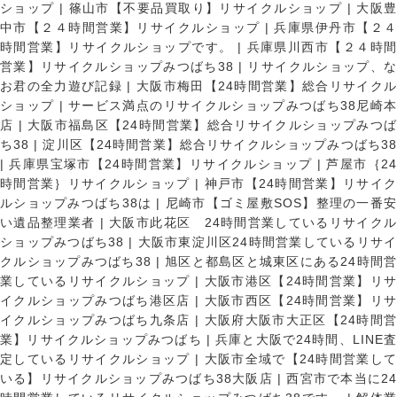
ショップ
|
篠山市【不要品買取り】リサイクルショップ
|
大阪
中市【２４時間営業】リサイクルショップ
|
兵庫県伊丹市【２
時間営業】リサイクルショップです。
|
兵庫県川西市【２４時
営業】リサイクルショップみつばち38
|
リサイクルショップ、
お君の全力遊び記録
|
大阪市梅田【24時間営業】総合リサイク
ショップ
|
サービス満点のリサイクルショップみつばち38尼崎
店
|
大阪市福島区【24時間営業】総合リサイクルショップみつ
ち38
|
淀川区【24時間営業】総合リサイクルショップみつばち3
|
兵庫県宝塚市【24時間営業】リサイクルショップ
|
芦屋市｛2
時間営業｝リサイクルショップ
|
神戸市【24時間営業】リサイ
ルショップみつばち38は
|
尼崎市【ゴミ屋敷SOS】整理の一番
い遺品整理業者
|
大阪市此花区 24時間営業しているリサイク
ショップみつばち38
|
大阪市東淀川区24時間営業しているリサイ
クルショップみつばち38
|
旭区と都島区と城東区にある24時間営
業しているリサイクルショップ
|
大阪市港区【24時間営業】リ
イクルショップみつばち港区店
|
大阪市西区【24時間営業】リ
イクルショップみつばち九条店
|
大阪府大阪市大正区【24時間
業】リサイクルショップみつばち
|
兵庫と大阪で24時間、LINE
定しているリサイクルショップ
|
大阪市全域で【24時間営業し
いる】リサイクルショップみつばち38大阪店
|
西宮市で本当に2