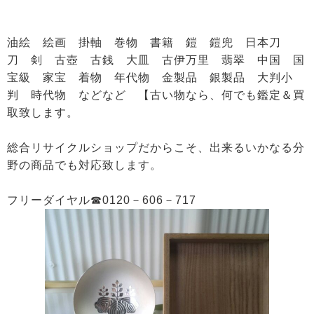
油絵 絵画 掛軸 巻物 書籍 鎧 鎧兜 日本刀
刀 剣 古壺 古銭 大皿 古伊万里 翡翠 中国 国
宝級 家宝 着物 年代物 金製品 銀製品 大判小
判 時代物 などなど 【古い物なら、何でも鑑定＆買
取致します。
総合リサイクルショップだからこそ、出来るいかなる分
野の商品でも対応致します。
フリーダイヤル☎0120－606－717