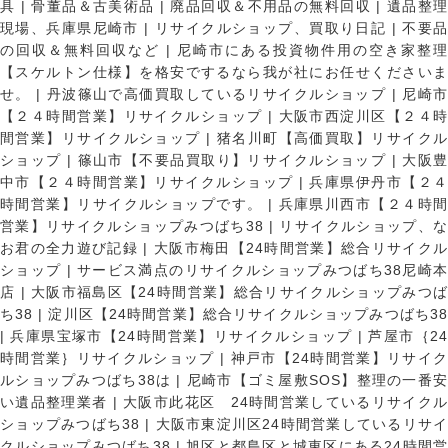
具
|
骨董品＆古美術品
|
廃品回収＆不用品の無料回収
|
遺品整
現場、兵庫県尼崎市
|
リサイクルショップ、買取り日記
|
不要
の回収＆無料回収など
|
尼崎市にある投資物件用の空き家整理
【スケルトン仕様】を格安でするなら我が社にお任せくださいま
せ。
|
丹波篠山で高価買取しているリサイクルショップ
|
尼崎
【２４時間営業】リサイクルショップ
|
大阪市西淀川区【２４
間営業】リサイクルショップ
|
猪名川町【高価買取】リサイク
ショップ
|
篠山市【不要品買取り】リサイクルショップ
|
大阪
中市【２４時間営業】リサイクルショップ
|
兵庫県伊丹市【２
時間営業】リサイクルショップです。
|
兵庫県川西市【２４時
営業】リサイクルショップみつばち38
|
リサイクルショップ、
お君の全力遊び記録
|
大阪市梅田【24時間営業】総合リサイク
ショップ
|
サービス満点のリサイクルショップみつばち38尼崎
店
|
大阪市福島区【24時間営業】総合リサイクルショップみつ
ち38
|
淀川区【24時間営業】総合リサイクルショップみつばち3
|
兵庫県宝塚市【24時間営業】リサイクルショップ
|
芦屋市｛2
時間営業｝リサイクルショップ
|
神戸市【24時間営業】リサイ
ルショップみつばち38は
|
尼崎市【ゴミ屋敷SOS】整理の一番
い遺品整理業者
|
大阪市此花区 24時間営業しているリサイク
ショップみつばち38
|
大阪市東淀川区24時間営業しているリサイ
クルショップみつばち38
|
旭区と都島区と城東区にある24時間営