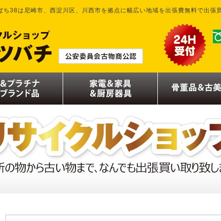
ばち38は尼崎市、西淀川区、川西市を拠点に幅広い地域を出張費無料で出張