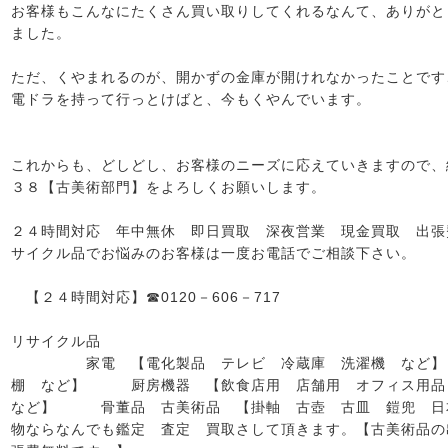
お客様もこんなにたくさん買い取りしてくれるなんて、ありがと
ました。
ただ、くやまれるのが、開かずの金庫が開けれなかったことです、(´
電ドラを持って行っとけばと、今もくやんでいます。
これからも、どしどし、お客様のニーズに応えていきますので、
３８【古美術部門】をよろしくお願いします。
２４時間対応 年中無休 即日買取 深夜営業 現金買取 出張
サイクル品でお悩みのお客様は一度お電話でご相談下さい。
【２４時間対応】☎0120－606－717
リサイクル品
家電 【電化製品 テレビ 冷蔵庫 洗濯機 など】
棚 など】 厨房機器 【飲食店用 店舗用 オフィス用品
など】 骨董品 古美術品 【掛軸 古壺 古皿 鎧兜 日
物ならなんでも鑑定 査定 買取さして頂きます。【古美術品の