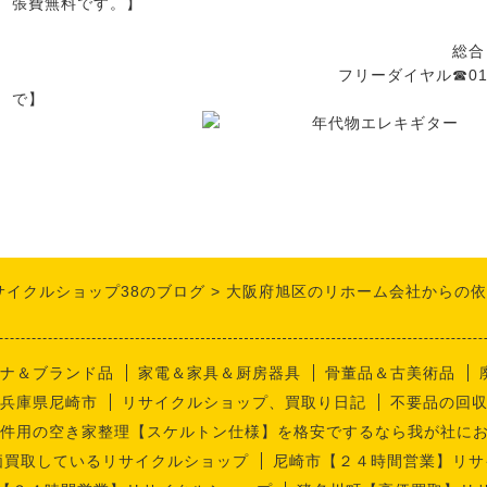
張費無料です。】
総合リサイクルショップ
フリーダイヤル☎0120－606－7
で】
サイクルショップ38のブログ
大阪府旭区のリホーム会社からの依
ナ＆ブランド品
家電＆家具＆厨房器具
骨董品＆古美術品
兵庫県尼崎市
リサイクルショップ、買取り日記
不要品の回
件用の空き家整理【スケルトン仕様】を格安でするなら我が社に
価買取しているリサイクルショップ
尼崎市【２４時間営業】リサ