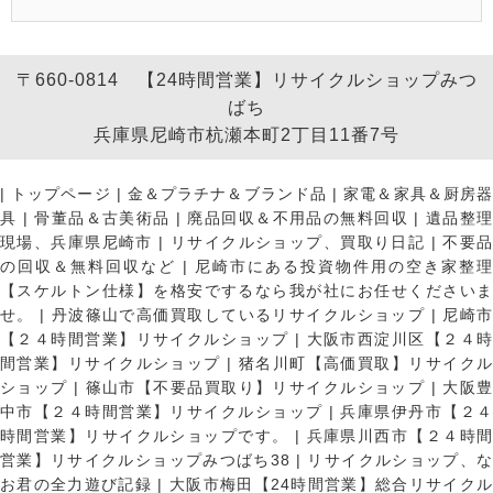
〒660-0814 【24時間営業】リサイクルショップみつ
ばち
兵庫県尼崎市杭瀬本町2丁目11番7号
|
トップページ
|
金＆プラチナ＆ブランド品
|
家電＆家具＆厨房
具
|
骨董品＆古美術品
|
廃品回収＆不用品の無料回収
|
遺品整
現場、兵庫県尼崎市
|
リサイクルショップ、買取り日記
|
不要
の回収＆無料回収など
|
尼崎市にある投資物件用の空き家整理
【スケルトン仕様】を格安でするなら我が社にお任せくださいま
せ。
|
丹波篠山で高価買取しているリサイクルショップ
|
尼崎
【２４時間営業】リサイクルショップ
|
大阪市西淀川区【２４
間営業】リサイクルショップ
|
猪名川町【高価買取】リサイク
ショップ
|
篠山市【不要品買取り】リサイクルショップ
|
大阪
中市【２４時間営業】リサイクルショップ
|
兵庫県伊丹市【２
時間営業】リサイクルショップです。
|
兵庫県川西市【２４時
営業】リサイクルショップみつばち38
|
リサイクルショップ、
お君の全力遊び記録
|
大阪市梅田【24時間営業】総合リサイク