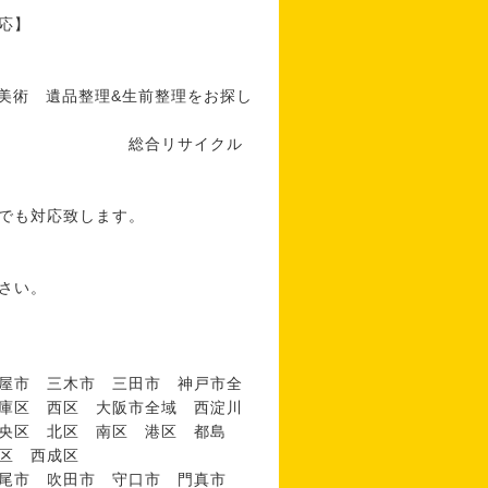
】
術 遺品整理&生前整理をお探し
イクル
でも対応致します。
さい。
屋市 三木市 三田市 神戸市全
庫区 西区 大阪市全域 西淀川
央区 北区 南区 港区 都島
区 西成区
八尾市 吹田市 守口市 門真市