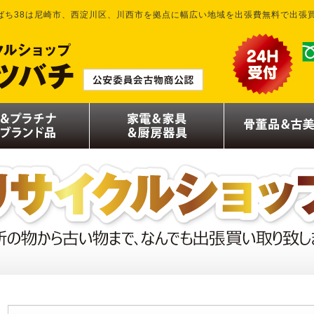
ばち38は尼崎市、西淀川区、川西市を拠点に幅広い地域を出張費無料で出張