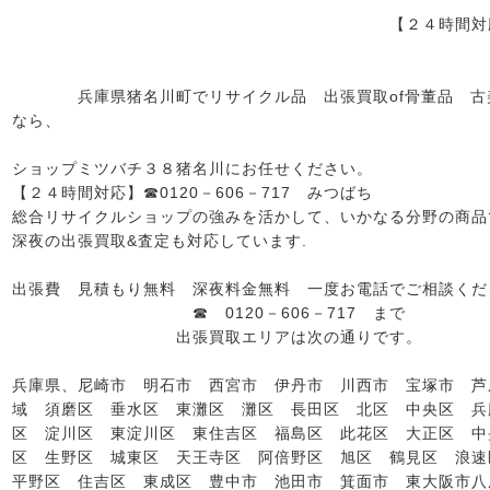
【２４時間対応
兵庫県猪名川町でリサイクル品 出張買取of骨董品 古美
なら、
総合リサ
ショップミツバチ３８猪名川にお任せください。
【２４時間対応】☎0120－606－717 みつばち
総合リサイクルショップの強みを活かして、いかなる分野の商品
深夜の出張買取&査定も対応しています.
出張費 見積もり無料 深夜料金無料 一度お電話でご相談くだ
☎ 0120－606－717 まで
出張買取エリアは次の通りです。
兵庫県、尼崎市 明石市 西宮市 伊丹市 川西市 宝塚市 芦
域 須磨区 垂水区 東灘区 灘区 長田区 北区 中央区 兵
区 淀川区 東淀川区 東住吉区 福島区 此花区 大正区 中
区 生野区 城東区 天王寺区 阿倍野区 旭区 鶴見区 浪速
平野区 住吉区 東成区 豊中市 池田市 箕面市 東大阪市