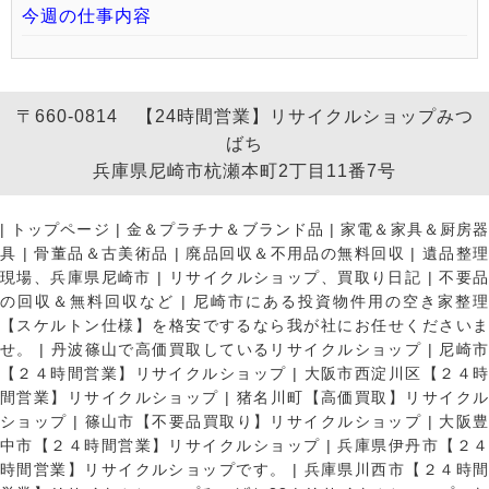
今週の仕事内容
〒660-0814 【24時間営業】リサイクルショップみつ
ばち
兵庫県尼崎市杭瀬本町2丁目11番7号
|
トップページ
|
金＆プラチナ＆ブランド品
|
家電＆家具＆厨房
具
|
骨董品＆古美術品
|
廃品回収＆不用品の無料回収
|
遺品整
現場、兵庫県尼崎市
|
リサイクルショップ、買取り日記
|
不要
の回収＆無料回収など
|
尼崎市にある投資物件用の空き家整理
【スケルトン仕様】を格安でするなら我が社にお任せくださいま
せ。
|
丹波篠山で高価買取しているリサイクルショップ
|
尼崎
【２４時間営業】リサイクルショップ
|
大阪市西淀川区【２４
間営業】リサイクルショップ
|
猪名川町【高価買取】リサイク
ショップ
|
篠山市【不要品買取り】リサイクルショップ
|
大阪
中市【２４時間営業】リサイクルショップ
|
兵庫県伊丹市【２
時間営業】リサイクルショップです。
|
兵庫県川西市【２４時