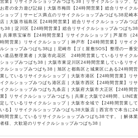
営業】リサイクルショップみつばち38
|
リサイクルショップ、
お君の全力遊び記録
|
大阪市梅田【24時間営業】総合リサイク
ショップ
|
サービス満点のリサイクルショップみつばち38尼崎
店
|
大阪市福島区【24時間営業】総合リサイクルショップみつ
ち38
|
淀川区【24時間営業】総合リサイクルショップみつばち3
|
兵庫県宝塚市【24時間営業】リサイクルショップ
|
芦屋市｛2
時間営業｝リサイクルショップ
|
神戸市【24時間営業】リサイ
ルショップみつばち38は
|
尼崎市【ゴミ屋敷SOS】整理の一番
い遺品整理業者
|
大阪市此花区 24時間営業しているリサイク
ショップみつばち38
|
大阪市東淀川区24時間営業しているリサイ
クルショップみつばち38
|
旭区と都島区と城東区にある24時間営
業しているリサイクルショップ
|
大阪市港区【24時間営業】リ
イクルショップみつばち港区店
|
大阪市西区【24時間営業】リ
イクルショップみつばち九条店
|
大阪府大阪市大正区【24時間
業】リサイクルショップみつばち
|
兵庫と大阪で24時間、LINE
定しているリサイクルショップ
|
大阪市全域で【24時間営業し
いる】リサイクルショップみつばち38大阪店
|
西宮市で本当に2
時間営業しているリサイクルショップみつばち38です。
|
解体
者様、大歓迎のリサイクルショップみつばち38
|