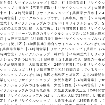
間営業】リサイクルショップ
|
猪名川町【高価買取】リサイク
ショップ
|
篠山市【不要品買取り】リサイクルショップ
|
大阪
中市【２４時間営業】リサイクルショップ
|
兵庫県伊丹市【２
時間営業】リサイクルショップです。
|
兵庫県川西市【２４時
営業】リサイクルショップみつばち38
|
リサイクルショップ、
お君の全力遊び記録
|
大阪市梅田【24時間営業】総合リサイク
ショップ
|
サービス満点のリサイクルショップみつばち38尼崎
店
|
大阪市福島区【24時間営業】総合リサイクルショップみつ
ち38
|
淀川区【24時間営業】総合リサイクルショップみつばち3
|
兵庫県宝塚市【24時間営業】リサイクルショップ
|
芦屋市｛2
時間営業｝リサイクルショップ
|
神戸市【24時間営業】リサイ
ルショップみつばち38は
|
尼崎市【ゴミ屋敷SOS】整理の一番
い遺品整理業者
|
大阪市此花区 24時間営業しているリサイク
ショップみつばち38
|
大阪市東淀川区24時間営業しているリサイ
クルショップみつばち38
|
旭区と都島区と城東区にある24時間営
業しているリサイクルショップ
|
大阪市港区【24時間営業】リ
イクルショップみつばち港区店
|
大阪市西区【24時間営業】リ
イクルショップみつばち九条店
|
大阪府大阪市大正区【24時間
業】リサイクルショップみつばち
|
兵庫と大阪で24時間、LINE
定しているリサイクルショップ
|
大阪市全域で【24時間営業し