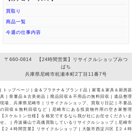
買取り
商品一覧
今週の仕事内容
〒660-0814 【24時間営業】リサイクルショップみつ
ばち
兵庫県尼崎市杭瀬本町2丁目11番7号
|
トップページ
|
金＆プラチナ＆ブランド品
|
家電＆家具＆厨房
具
|
骨董品＆古美術品
|
廃品回収＆不用品の無料回収
|
遺品整
現場、兵庫県尼崎市
|
リサイクルショップ、買取り日記
|
不要
の回収＆無料回収など
|
尼崎市にある投資物件用の空き家整理
【スケルトン仕様】を格安でするなら我が社にお任せくださいま
せ。
|
丹波篠山で高価買取しているリサイクルショップ
|
尼崎
【２４時間営業】リサイクルショップ
|
大阪市西淀川区【２４