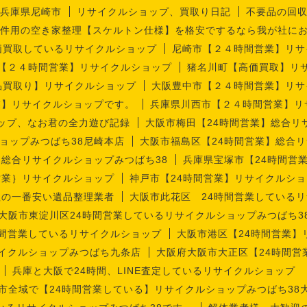
兵庫県尼崎市
リサイクルショップ、買取り日記
不要品の回
件用の空き家整理【スケルトン仕様】を格安でするなら我が社に
価買取しているリサイクルショップ
尼崎市【２４時間営業】リサ
【２４時間営業】リサイクルショップ
猪名川町【高価買取】リ
品買取り】リサイクルショップ
大阪豊中市【２４時間営業】リサ
業】リサイクルショップです。
兵庫県川西市【２４時間営業】リ
ップ、なお君の全力遊び記録
大阪市梅田【24時間営業】総合リ
ョップみつばち38尼崎本店
大阪市福島区【24時間営業】総合リ
】総合リサイクルショップみつばち38
兵庫県宝塚市【24時間営
営業｝リサイクルショップ
神戸市【24時間営業】リサイクルショ
理の一番安い遺品整理業者
大阪市此花区 24時間営業しているリ
大阪市東淀川区24時間営業しているリサイクルショップみつばち3
時間営業しているリサイクルショップ
大阪市港区【24時間営業】
サイクルショップみつばち九条店
大阪府大阪市大正区【24時間営
兵庫と大阪で24時間、LINE査定しているリサイクルショップ
市全域で【24時間営業している】リサイクルショップみつばち38