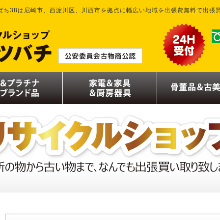
ばち38は尼崎市、西淀川区、川西市を拠点に幅広い地域を出張費無料で出張