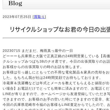
2023年07月25日 [
買取り
]
リサイクルショップなお君の今日の出張
20230715 まだまだ、梅雨真っ最中の一日
どーーーも兵庫県と大阪で正真正銘の24時間営業している【高
クルショップみつばち38のナオ君です。今日の出張買取りのお
お客様からの出張買取りの時のお話を致します。
お客様は引っ越しにともっての不用な電化製品＆家具の売却をお
した。もちろん我が社は24時間笑顔でお待ちしております。
冷蔵庫＆洗濯機などは年式とメーカを教えてもらえると値段が出
い場合】お電話だけでとっても簡単に済みますので、お電話くだ
LINEが有りますので、ホームページから友達登録していただき
できますので、お客様のお手の空いた時にできますので是非、友
今回の兵庫県尼崎市今福のお客様もLINE査定からでしたので、