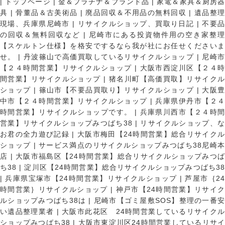
|
トップページ
|
金＆プラチナ＆ブランド品
|
家電＆家具＆厨房
具
|
骨董品＆古美術品
|
廃品回収＆不用品の無料回収
|
遺品整
現場、兵庫県尼崎市
|
リサイクルショップ、買取り日記
|
不要
の回収＆無料回収など
|
尼崎市にある投資物件用の空き家整理
【スケルトン仕様】を格安でするなら我が社にお任せくださいま
せ。
|
丹波篠山で高価買取しているリサイクルショップ
|
尼崎
【２４時間営業】リサイクルショップ
|
大阪市西淀川区【２４
間営業】リサイクルショップ
|
猪名川町【高価買取】リサイク
ショップ
|
篠山市【不要品買取り】リサイクルショップ
|
大阪
中市【２４時間営業】リサイクルショップ
|
兵庫県伊丹市【２
時間営業】リサイクルショップです。
|
兵庫県川西市【２４時
営業】リサイクルショップみつばち38
|
リサイクルショップ、
お君の全力遊び記録
|
大阪市梅田【24時間営業】総合リサイク
ショップ
|
サービス満点のリサイクルショップみつばち38尼崎
店
|
大阪市福島区【24時間営業】総合リサイクルショップみつ
ち38
|
淀川区【24時間営業】総合リサイクルショップみつばち3
|
兵庫県宝塚市【24時間営業】リサイクルショップ
|
芦屋市｛2
時間営業｝リサイクルショップ
|
神戸市【24時間営業】リサイ
ルショップみつばち38は
|
尼崎市【ゴミ屋敷SOS】整理の一番
い遺品整理業者
|
大阪市此花区 24時間営業しているリサイク
ショップみつばち38
|
大阪市東淀川区24時間営業しているリサイ