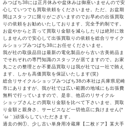
みつばち38には正月休みや盆休みは御座いませんので安
心していつでも買取依頼をくださいませ。ただ、お盆期
間はスタッフに限りがございますのでお早めの出張買取
りの依頼をお勧めいたしております、完全予約制です。
お盆やからと言って買取り金額を減らしたりは絶対に致
しませんので安心して出張買取りの依頼を総合リサイク
ルショップみつばち38にお任せくださいませ。
我が社の取扱品目は最新の電化製品から古い古美術品ま
でそれぞれの専門知識のスタッフが居てますので。お家
丸ごとの整理とか不要品買取りは我が社では一社で賄え
ます、しかも高価買取を保証いたします(笑)
総合リサイクルショップみつばち38の本社は兵庫県尼崎
市にありますが、我が社では広い範囲の地域にも出張費
無料で行っていますので、是非、他店のリサイクル
ショップさんとの買取り金額を比べて下さいませ、買取
り金額と親身さ、サービスなど一切他店に負けません(*
´ω｀)頑張らしていただきます。
過去の例①、少し古い単身用冷蔵庫【二枚ドア】某大手