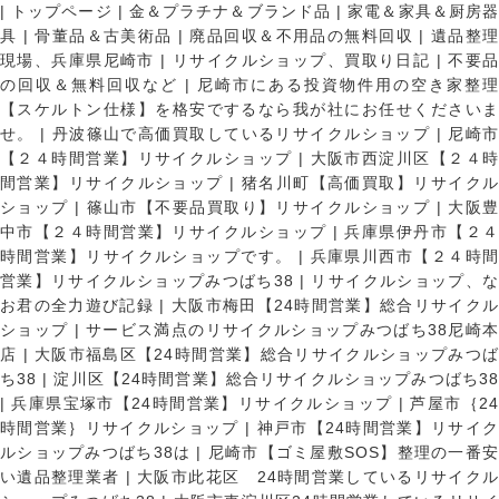
|
トップページ
|
金＆プラチナ＆ブランド品
|
家電＆家具＆厨房
具
|
骨董品＆古美術品
|
廃品回収＆不用品の無料回収
|
遺品整
現場、兵庫県尼崎市
|
リサイクルショップ、買取り日記
|
不要
の回収＆無料回収など
|
尼崎市にある投資物件用の空き家整理
【スケルトン仕様】を格安でするなら我が社にお任せくださいま
せ。
|
丹波篠山で高価買取しているリサイクルショップ
|
尼崎
【２４時間営業】リサイクルショップ
|
大阪市西淀川区【２４
間営業】リサイクルショップ
|
猪名川町【高価買取】リサイク
ショップ
|
篠山市【不要品買取り】リサイクルショップ
|
大阪
中市【２４時間営業】リサイクルショップ
|
兵庫県伊丹市【２
時間営業】リサイクルショップです。
|
兵庫県川西市【２４時
営業】リサイクルショップみつばち38
|
リサイクルショップ、
お君の全力遊び記録
|
大阪市梅田【24時間営業】総合リサイク
ショップ
|
サービス満点のリサイクルショップみつばち38尼崎
店
|
大阪市福島区【24時間営業】総合リサイクルショップみつ
ち38
|
淀川区【24時間営業】総合リサイクルショップみつばち3
|
兵庫県宝塚市【24時間営業】リサイクルショップ
|
芦屋市｛2
時間営業｝リサイクルショップ
|
神戸市【24時間営業】リサイ
ルショップみつばち38は
|
尼崎市【ゴミ屋敷SOS】整理の一番
い遺品整理業者
|
大阪市此花区 24時間営業しているリサイク