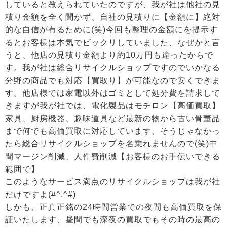
していると教えられていたのですが、我が社は他社の見
積り金額を全く聞かず、自社の見積りに【金額に】絶対
的な自信が有るために(笑)今回も整理の金額にを提示す
るとお客様は本気でビックリしていました、なぜかと言
うと、他店の見積り金額より約10万円も違ったからで
す。我が社は総合リサイクルショップですのでいかなる
分野の商品でも対応【買取り】が可能なので安くできま
す。他店様では家電以外はゴミとして処分費を請求して
きますが我が社では、電化製品はモチロン【高価買取】
家具、厨房機器、趣味道具など最新の物から古い骨董品
まで何でも高価買取に対応しています、そうじゃなかっ
たら総合リサイクルショップを名乗れませんので(笑)中
間マージン削減、人件費削減【お客様のお手伝いできる
範囲で】
このようなサービス満点のリサイクルショップは我が社
だけですよ(#^.^#)
しかも、正真正銘の24時間営業での夜間も高価買取を保
証いたします、昼間でも深夜の買取でもその時の最高の