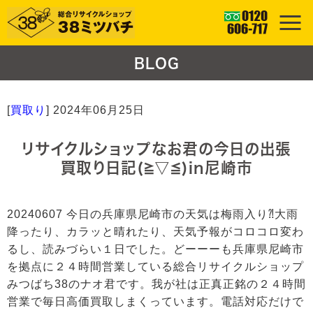
BLOG
[
買取り
]
2024年06月25日
リサイクルショップなお君の今日の出張
買取り日記(≧▽≦)in尼崎市
20240607 今日の兵庫県尼崎市の天気は梅雨入り⁈大雨
降ったり、カラッと晴れたり、天気予報がコロコロ変わ
るし、読みづらい１日でした。どーーーも兵庫県尼崎市
を拠点に２４時間営業している総合リサイクルショップ
みつばち38のナオ君です。我が社は正真正銘の２４時間
営業で毎日高価買取しまくっています。電話対応だけで