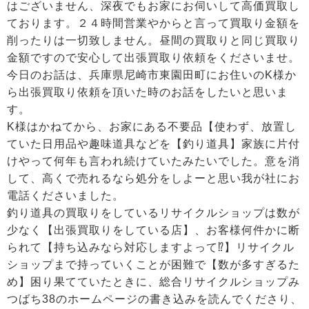
はございません、深夜でもお家にお伺いして高価買取し
ております。２４時間営業やからと言って買取り金額を
削ったりは一切致しません。昼間の買取りと同じ買取り
金額ですので安心して出張買取り依頼をくださいませ。
今日のお話は、兵庫県尼崎市東園田町にお住いのK様か
ら出張買取り依頼を頂いた時のお話をしたいと思いま
す。
K様はかねてから、お家にある不要品【使わず、放置し
ていた日用品や趣味道具などを【釣り道具】家族に片付
けやって何年も言われ続けていたみたいでした。意を消
して、高くで売れるなら処分をしよーと思い我が社にお
電話くださいました。
釣り道具の買取りをしているリサイクルショップは数が
少なく【出張買取りをしている店】、お客様何件かに断
られて【持ち込みなら対応しますよって⁉】リサイクル
ショップまで持っていくことが困難で【数が多すぎるた
め】困り果てていたときに、総合リサイクルショップみ
つばち38のホームページの書き込みを読んでくださり、