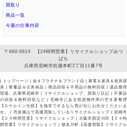
買取り
商品一覧
今週の仕事内容
〒660-0814 【24時間営業】リサイクルショップみつ
ばち
兵庫県尼崎市杭瀬本町2丁目11番7号
|
トップページ
|
金＆プラチナ＆ブランド品
|
家電＆家具＆厨房
具
|
骨董品＆古美術品
|
廃品回収＆不用品の無料回収
|
遺品整
現場、兵庫県尼崎市
|
リサイクルショップ、買取り日記
|
不要
の回収＆無料回収など
|
尼崎市にある投資物件用の空き家整理
【スケルトン仕様】を格安でするなら我が社にお任せくださいま
せ。
|
丹波篠山で高価買取しているリサイクルショップ
|
尼崎
【２４時間営業】リサイクルショップ
|
大阪市西淀川区【２４
間営業】リサイクルショップ
|
猪名川町【高価買取】リサイク