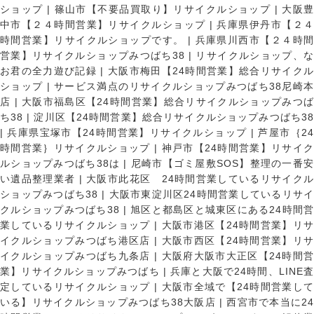
ショップ
|
篠山市【不要品買取り】リサイクルショップ
|
大阪
中市【２４時間営業】リサイクルショップ
|
兵庫県伊丹市【２
時間営業】リサイクルショップです。
|
兵庫県川西市【２４時
営業】リサイクルショップみつばち38
|
リサイクルショップ、
お君の全力遊び記録
|
大阪市梅田【24時間営業】総合リサイク
ショップ
|
サービス満点のリサイクルショップみつばち38尼崎
店
|
大阪市福島区【24時間営業】総合リサイクルショップみつ
ち38
|
淀川区【24時間営業】総合リサイクルショップみつばち3
|
兵庫県宝塚市【24時間営業】リサイクルショップ
|
芦屋市｛2
時間営業｝リサイクルショップ
|
神戸市【24時間営業】リサイ
ルショップみつばち38は
|
尼崎市【ゴミ屋敷SOS】整理の一番
い遺品整理業者
|
大阪市此花区 24時間営業しているリサイク
ショップみつばち38
|
大阪市東淀川区24時間営業しているリサイ
クルショップみつばち38
|
旭区と都島区と城東区にある24時間営
業しているリサイクルショップ
|
大阪市港区【24時間営業】リ
イクルショップみつばち港区店
|
大阪市西区【24時間営業】リ
イクルショップみつばち九条店
|
大阪府大阪市大正区【24時間
業】リサイクルショップみつばち
|
兵庫と大阪で24時間、LINE
定しているリサイクルショップ
|
大阪市全域で【24時間営業し
いる】リサイクルショップみつばち38大阪店
|
西宮市で本当に2