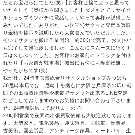
たらお宝だらけでした(笑)【お客様は捨てようと思って
いたらしく【奥様から聞きました】ダメもとでリサイク
ルショップミツバチに電話しょうやって奥様が説得した
みたいでした、ありがたーい(≧▽≦)サクッと査定＆買取
り金額を提示＆説明したら大変喜んでいただけました。
そいてサクッと搬出作業開始、約30分で完了。お支払い
も完了して帰社致しました。こんなにスムーズに行く１
日は久しぶりでした、お客様のお家前にトラックを付け
れたり【お家前が駐車場】搬出にも何にも障害物無し
やったからです(笑)
我が社、24時間営業総合リサイクルショップみつばち
38尼崎本店では、尼崎市を拠点に大阪と兵庫県の広い範
囲での出張費用無料や携帯でサクッと出来るLINE査定
などもしておりますのでお気軽にお問い合わせ下さいま
せ。24時間対応しておりますので。
24時間営業で夜間の出張買取依頼も大歓迎致しておりま
す。大型家具、電化製品、趣味道具、自転車、骨董品、
古美術、園芸労品、アンティーク家具、オートバイ、生