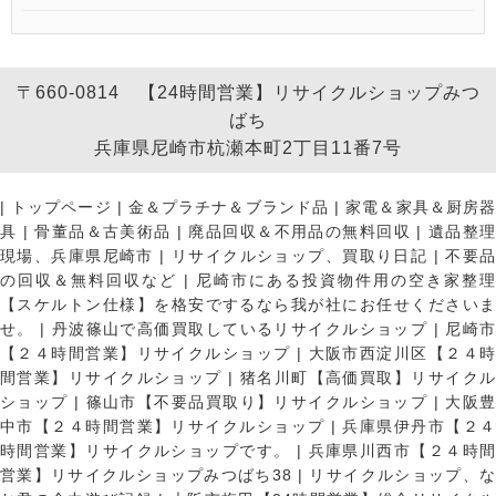
〒660-0814 【24時間営業】リサイクルショップみつ
ばち
兵庫県尼崎市杭瀬本町2丁目11番7号
|
トップページ
|
金＆プラチナ＆ブランド品
|
家電＆家具＆厨房
具
|
骨董品＆古美術品
|
廃品回収＆不用品の無料回収
|
遺品整
現場、兵庫県尼崎市
|
リサイクルショップ、買取り日記
|
不要
の回収＆無料回収など
|
尼崎市にある投資物件用の空き家整理
【スケルトン仕様】を格安でするなら我が社にお任せくださいま
せ。
|
丹波篠山で高価買取しているリサイクルショップ
|
尼崎
【２４時間営業】リサイクルショップ
|
大阪市西淀川区【２４
間営業】リサイクルショップ
|
猪名川町【高価買取】リサイク
ショップ
|
篠山市【不要品買取り】リサイクルショップ
|
大阪
中市【２４時間営業】リサイクルショップ
|
兵庫県伊丹市【２
時間営業】リサイクルショップです。
|
兵庫県川西市【２４時
営業】リサイクルショップみつばち38
|
リサイクルショップ、