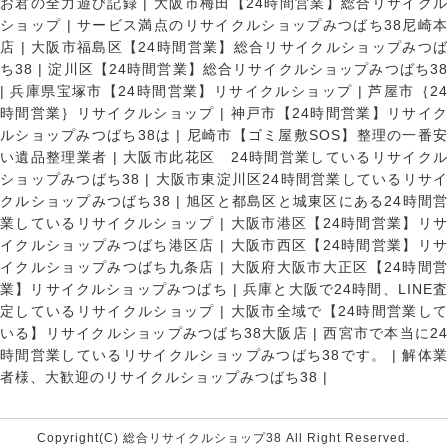
お君の全力遊び記録
|
大阪市梅田【24時間営業】総合リサイク
ショップ
|
サービス満点のリサイクルショップみつばち38尼崎
店
|
大阪市福島区【24時間営業】総合リサイクルショップみつ
ち38
|
淀川区【24時間営業】総合リサイクルショップみつばち3
|
兵庫県宝塚市【24時間営業】リサイクルショップ
|
芦屋市｛2
時間営業｝リサイクルショップ
|
神戸市【24時間営業】リサイ
ルショップみつばち38は
|
尼崎市【ゴミ屋敷SOS】整理の一番
い遺品整理業者
|
大阪市此花区 24時間営業しているリサイク
ショップみつばち38
|
大阪市東淀川区24時間営業しているリサイ
クルショップみつばち38
|
旭区と都島区と城東区にある24時間営
業しているリサイクルショップ
|
大阪市港区【24時間営業】リ
イクルショップみつばち港区店
|
大阪市西区【24時間営業】リ
イクルショップみつばち九条店
|
大阪府大阪市大正区【24時間
業】リサイクルショップみつばち
|
兵庫と大阪で24時間、LINE
定しているリサイクルショップ
|
大阪市全域で【24時間営業し
いる】リサイクルショップみつばち38大阪店
|
西宮市で本当に2
時間営業しているリサイクルショップみつばち38です。
|
解体
者様、大歓迎のリサイクルショップみつばち38
|
Copyright(C) 総合リサイクルショップ38 All Right Reserved.