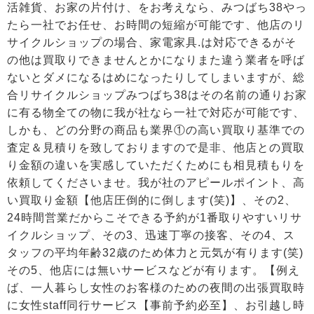
活雑貨、お家の片付け、をお考えなら、みつばち38やっ
たら一社でお任せ、お時間の短縮が可能です、他店のリ
サイクルショップの場合、家電家具.は対応できるがそ
の他は買取りできませんとかになりまた違う業者を呼ば
ないとダメになるはめになったりしてしまいますが、総
合リサイクルショップみつばち38はその名前の通りお家
に有る物全ての物に我が社なら一社で対応が可能です、
しかも、どの分野の商品も業界①の高い買取り基準での
査定＆見積りを致しておりますので是非、他店との買取
り金額の違いを実感していただくためにも相見積もりを
依頼してくださいませ。我が社のアピールポイント、高
い買取り金額【他店圧倒的に倒します(笑)】、その2、
24時間営業だからこそできる予約が1番取りやすいリサ
イクルショップ、その3、迅速丁寧の接客、その4、ス
タッフの平均年齢32歳のため体力と元気が有ります(笑)
その5、他店には無いサービスなどが有ります。【例え
ば、一人暮らし女性のお客様のための夜間の出張買取時
に女性staff同行サービス【事前予約必至】、お引越し時