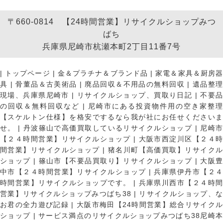
〒660-0814 【24時間営業】リサイクルショップみつ
ばち
兵庫県尼崎市杭瀬本町2丁目11番7号
|
トップページ
|
金＆プラチナ＆ブランド品
|
家電＆家具＆厨房
具
|
骨董品＆古美術品
|
廃品回収＆不用品の無料回収
|
遺品整
現場、兵庫県尼崎市
|
リサイクルショップ、買取り日記
|
不要
の回収＆無料回収など
|
尼崎市にある投資物件用の空き家整理
【スケルトン仕様】を格安でするなら我が社にお任せくださいま
せ。
|
丹波篠山で高価買取しているリサイクルショップ
|
尼崎
【２４時間営業】リサイクルショップ
|
大阪市西淀川区【２４
間営業】リサイクルショップ
|
猪名川町【高価買取】リサイク
ショップ
|
篠山市【不要品買取り】リサイクルショップ
|
大阪
中市【２４時間営業】リサイクルショップ
|
兵庫県伊丹市【２
時間営業】リサイクルショップです。
|
兵庫県川西市【２４時
営業】リサイクルショップみつばち38
|
リサイクルショップ、
お君の全力遊び記録
|
大阪市梅田【24時間営業】総合リサイク
ショップ
|
サービス満点のリサイクルショップみつばち38尼崎