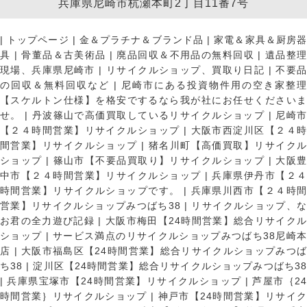
兵庫県尼崎市杭瀬本町2丁目11番7号
|
トップページ
|
金＆プラチナ＆ブランド品
|
家電＆家具＆厨房
具
|
骨董品＆古美術品
|
廃品回収＆不用品の無料回収
|
遺品整
現場、兵庫県尼崎市
|
リサイクルショップ、買取り日記
|
不要
の回収＆無料回収など
|
尼崎市にある投資物件用の空き家整理
【スケルトン仕様】を格安でするなら我が社にお任せくださいま
せ。
|
丹波篠山で高価買取しているリサイクルショップ
|
尼崎
【２４時間営業】リサイクルショップ
|
大阪市西淀川区【２４
間営業】リサイクルショップ
|
猪名川町【高価買取】リサイク
ショップ
|
篠山市【不要品買取り】リサイクルショップ
|
大阪
中市【２４時間営業】リサイクルショップ
|
兵庫県伊丹市【２
時間営業】リサイクルショップです。
|
兵庫県川西市【２４時
営業】リサイクルショップみつばち38
|
リサイクルショップ、
お君の全力遊び記録
|
大阪市梅田【24時間営業】総合リサイク
ショップ
|
サービス満点のリサイクルショップみつばち38尼崎
店
|
大阪市福島区【24時間営業】総合リサイクルショップみつ
ち38
|
淀川区【24時間営業】総合リサイクルショップみつばち3
|
兵庫県宝塚市【24時間営業】リサイクルショップ
|
芦屋市｛2
時間営業｝リサイクルショップ
|
神戸市【24時間営業】リサイ