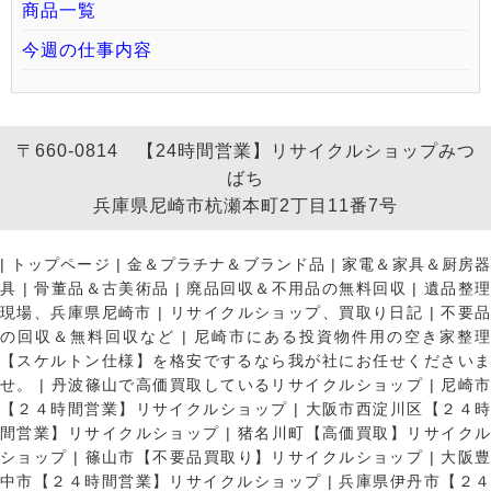
商品一覧
今週の仕事内容
〒660-0814 【24時間営業】リサイクルショップみつ
ばち
兵庫県尼崎市杭瀬本町2丁目11番7号
|
トップページ
|
金＆プラチナ＆ブランド品
|
家電＆家具＆厨房
具
|
骨董品＆古美術品
|
廃品回収＆不用品の無料回収
|
遺品整
現場、兵庫県尼崎市
|
リサイクルショップ、買取り日記
|
不要
の回収＆無料回収など
|
尼崎市にある投資物件用の空き家整理
【スケルトン仕様】を格安でするなら我が社にお任せくださいま
せ。
|
丹波篠山で高価買取しているリサイクルショップ
|
尼崎
【２４時間営業】リサイクルショップ
|
大阪市西淀川区【２４
間営業】リサイクルショップ
|
猪名川町【高価買取】リサイク
ショップ
|
篠山市【不要品買取り】リサイクルショップ
|
大阪
中市【２４時間営業】リサイクルショップ
|
兵庫県伊丹市【２