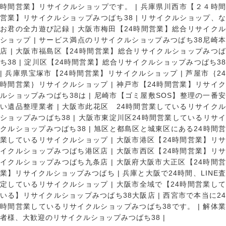
時間営業】リサイクルショップです。
|
兵庫県川西市【２４時
営業】リサイクルショップみつばち38
|
リサイクルショップ、
お君の全力遊び記録
|
大阪市梅田【24時間営業】総合リサイク
ショップ
|
サービス満点のリサイクルショップみつばち38尼崎
店
|
大阪市福島区【24時間営業】総合リサイクルショップみつ
ち38
|
淀川区【24時間営業】総合リサイクルショップみつばち3
|
兵庫県宝塚市【24時間営業】リサイクルショップ
|
芦屋市｛2
時間営業｝リサイクルショップ
|
神戸市【24時間営業】リサイ
ルショップみつばち38は
|
尼崎市【ゴミ屋敷SOS】整理の一番
い遺品整理業者
|
大阪市此花区 24時間営業しているリサイク
ショップみつばち38
|
大阪市東淀川区24時間営業しているリサイ
クルショップみつばち38
|
旭区と都島区と城東区にある24時間営
業しているリサイクルショップ
|
大阪市港区【24時間営業】リ
イクルショップみつばち港区店
|
大阪市西区【24時間営業】リ
イクルショップみつばち九条店
|
大阪府大阪市大正区【24時間
業】リサイクルショップみつばち
|
兵庫と大阪で24時間、LINE
定しているリサイクルショップ
|
大阪市全域で【24時間営業し
いる】リサイクルショップみつばち38大阪店
|
西宮市で本当に2
時間営業しているリサイクルショップみつばち38です。
|
解体
者様、大歓迎のリサイクルショップみつばち38
|