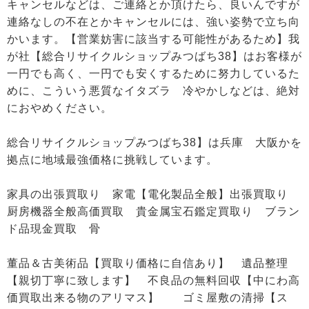
キャンセルなどは、ご連絡とか頂けたら、良いんですが
連絡なしの不在とかキャンセルには、強い姿勢で立ち向
かいます。【営業妨害に該当する可能性があるため】我
が社【総合リサイクルショップみつばち38】はお客様が
一円でも高く、一円でも安くするために努力しているた
めに、こういう悪質なイタズラ 冷やかしなどは、絶対
におやめください。
総合リサイクルショップみつばち38】は兵庫 大阪かを
拠点に地域最強価格に挑戦しています。
家具の出張買取り 家電【電化製品全般】出張買取り
厨房機器全般高価買取 貴金属宝石鑑定買取り ブラン
ド品現金買取 骨
董品＆古美術品【買取り価格に自信あり】 遺品整理
【親切丁寧に致します】 不良品の無料回収【中にわ高
価買取出来る物のアリマス】 ゴミ屋敷の清掃【ス