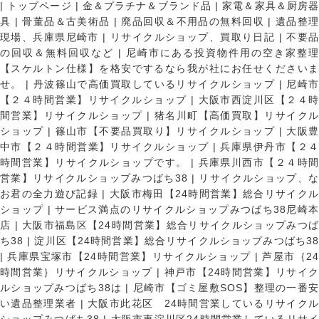
|
トップページ
|
金＆プラチナ＆ブランド品
|
家電＆家具＆厨房
具
|
骨董品＆古美術品
|
廃品回収＆不用品の無料回収
|
遺品整
現場、兵庫県尼崎市
|
リサイクルショップ、買取り日記
|
不要
の回収＆無料回収など
|
尼崎市にある投資物件用の空き家整理
【スケルトン仕様】を格安でするなら我が社にお任せくださいま
せ。
|
丹波篠山で高価買取しているリサイクルショップ
|
尼崎
【２４時間営業】リサイクルショップ
|
大阪市西淀川区【２４
間営業】リサイクルショップ
|
猪名川町【高価買取】リサイク
ショップ
|
篠山市【不要品買取り】リサイクルショップ
|
大阪
中市【２４時間営業】リサイクルショップ
|
兵庫県伊丹市【２
時間営業】リサイクルショップです。
|
兵庫県川西市【２４時
営業】リサイクルショップみつばち38
|
リサイクルショップ、
お君の全力遊び記録
|
大阪市梅田【24時間営業】総合リサイク
ショップ
|
サービス満点のリサイクルショップみつばち38尼崎
店
|
大阪市福島区【24時間営業】総合リサイクルショップみつ
ち38
|
淀川区【24時間営業】総合リサイクルショップみつばち3
|
兵庫県宝塚市【24時間営業】リサイクルショップ
|
芦屋市｛2
時間営業｝リサイクルショップ
|
神戸市【24時間営業】リサイ
ルショップみつばち38は
|
尼崎市【ゴミ屋敷SOS】整理の一番
い遺品整理業者
|
大阪市此花区 24時間営業しているリサイク