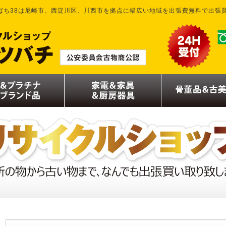
ばち38は尼崎市、西淀川区、川西市を拠点に幅広い地域を出張費無料で出張