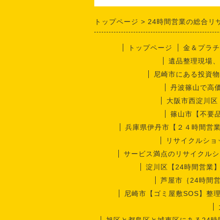
トップページ
24時間営業の総合リ
トップページ
金＆プラチ
遺品整理現場、
尼崎市にある投資物
丹波篠山で高
大阪市西淀川区
篠山市【不要
兵庫県伊丹市【２４時間営
リサイクルショ
サービス満点のリサイクルシ
淀川区【24時間営業
芦屋市｛24時間
尼崎市【ゴミ屋敷SOS】整
旭区と都島区と城東区にある24