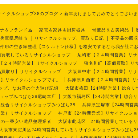
サイクルショップ38のブログ
新年あけましておめでとうございます。
ナ＆ブランド品
家電＆家具＆厨房器具
骨董品＆古美術品
兵庫県尼崎市
リサイクルショップ、買取り日記
不要品の回
件用の空き家整理【スケルトン仕様】を格安でするなら我が社に
価買取しているリサイクルショップ
尼崎市【２４時間営業】リサ
【２４時間営業】リサイクルショップ
猪名川町【高価買取】リ
品買取り】リサイクルショップ
大阪豊中市【２４時間営業】リサ
業】リサイクルショップです。
兵庫県川西市【２４時間営業】リ
ップ、なお君の全力遊び記録
大阪市梅田【24時間営業】総合リ
ョップみつばち38尼崎本店
大阪市福島区【24時間営業】総合リ
】総合リサイクルショップみつばち38
兵庫県宝塚市【24時間営
営業｝リサイクルショップ
神戸市【24時間営業】リサイクルショ
理の一番安い遺品整理業者
大阪市此花区 24時間営業しているリ
大阪市東淀川区24時間営業しているリサイクルショップみつばち3
時間営業しているリサイクルショップ
大阪市港区【24時間営業】