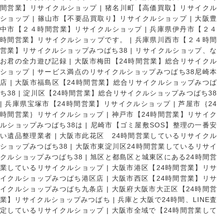
間営業】リサイクルショップ
|
猪名川町【高価買取】リサイク
ショップ
|
篠山市【不要品買取り】リサイクルショップ
|
大阪
中市【２４時間営業】リサイクルショップ
|
兵庫県伊丹市【２
時間営業】リサイクルショップです。
|
兵庫県川西市【２４時
営業】リサイクルショップみつばち38
|
リサイクルショップ、
お君の全力遊び記録
|
大阪市梅田【24時間営業】総合リサイク
ショップ
|
サービス満点のリサイクルショップみつばち38尼崎
店
|
大阪市福島区【24時間営業】総合リサイクルショップみつ
ち38
|
淀川区【24時間営業】総合リサイクルショップみつばち3
|
兵庫県宝塚市【24時間営業】リサイクルショップ
|
芦屋市｛2
時間営業｝リサイクルショップ
|
神戸市【24時間営業】リサイ
ルショップみつばち38は
|
尼崎市【ゴミ屋敷SOS】整理の一番
い遺品整理業者
|
大阪市此花区 24時間営業しているリサイク
ショップみつばち38
|
大阪市東淀川区24時間営業しているリサイ
クルショップみつばち38
|
旭区と都島区と城東区にある24時間営
業しているリサイクルショップ
|
大阪市港区【24時間営業】リ
イクルショップみつばち港区店
|
大阪市西区【24時間営業】リ
イクルショップみつばち九条店
|
大阪府大阪市大正区【24時間
業】リサイクルショップみつばち
|
兵庫と大阪で24時間、LINE
定しているリサイクルショップ
|
大阪市全域で【24時間営業し