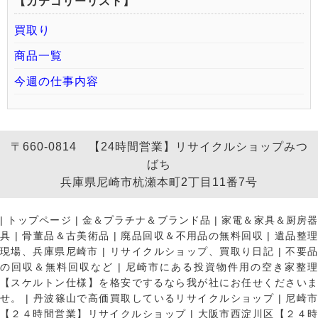
【カテゴリーリスト】
買取り
商品一覧
今週の仕事内容
〒660-0814 【24時間営業】リサイクルショップみつ
ばち
兵庫県尼崎市杭瀬本町2丁目11番7号
|
トップページ
|
金＆プラチナ＆ブランド品
|
家電＆家具＆厨房
具
|
骨董品＆古美術品
|
廃品回収＆不用品の無料回収
|
遺品整
現場、兵庫県尼崎市
|
リサイクルショップ、買取り日記
|
不要
の回収＆無料回収など
|
尼崎市にある投資物件用の空き家整理
【スケルトン仕様】を格安でするなら我が社にお任せくださいま
せ。
|
丹波篠山で高価買取しているリサイクルショップ
|
尼崎
【２４時間営業】リサイクルショップ
|
大阪市西淀川区【２４