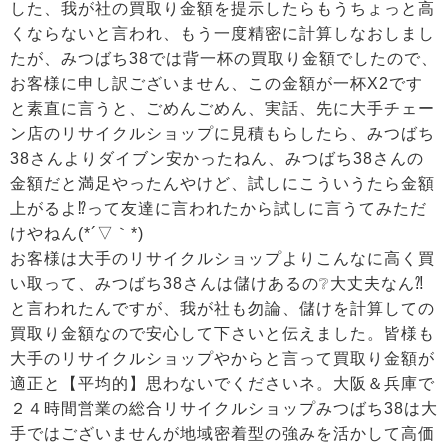
した、我が社の買取り金額を提示したらもうちょっと高
くならないと言われ、もう一度精密に計算しなおしまし
たが、みつばち38では背一杯の買取り金額でしたので、
お客様に申し訳ございません、この金額が一杯X2です
と素直に言うと、ごめんごめん、実話、先に大手チェー
ン店のリサイクルショップに見積もらしたら、みつばち
38さんよりダイブン安かったねん、みつばち38さんの
金額だと満足やったんやけど、試しにこういうたら金額
上がるよ⁉って友達に言われたから試しに言うてみただ
けやねん(*´▽｀*)
お客様は大手のリサイクルショップよりこんなに高く買
い取って、みつばち38さんは儲けあるの❔大丈夫なん⁈
と言われたんですが、我が社も勿論、儲けを計算しての
買取り金額なので安心して下さいと伝えました。皆様も
大手のリサイクルショップやからと言って買取り金額が
適正と【平均的】思わないでくださいネ。大阪＆兵庫で
２４時間営業の総合リサイクルショップみつばち38は大
手ではございませんが地域密着型の強みを活かして高価