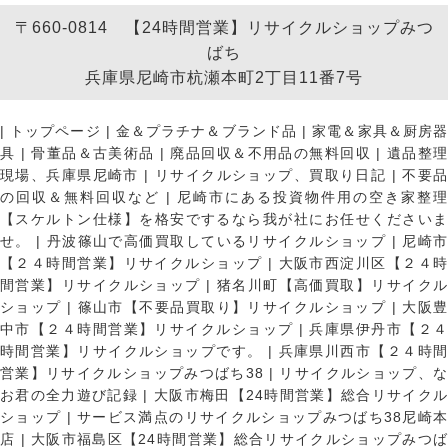
〒660-0814 【24時間営業】リサイクルショップみつ
ばち
兵庫県尼崎市杭瀬本町2丁目11番7号
|
トップページ
|
金＆プラチナ＆ブランド品
|
家電＆家具＆厨房
具
|
骨董品＆古美術品
|
廃品回収＆不用品の無料回収
|
遺品整
現場、兵庫県尼崎市
|
リサイクルショップ、買取り日記
|
不要
の回収＆無料回収など
|
尼崎市にある投資物件用の空き家整理
【スケルトン仕様】を格安でするなら我が社にお任せくださいま
せ。
|
丹波篠山で高価買取しているリサイクルショップ
|
尼崎
【２４時間営業】リサイクルショップ
|
大阪市西淀川区【２４
間営業】リサイクルショップ
|
猪名川町【高価買取】リサイク
ショップ
|
篠山市【不要品買取り】リサイクルショップ
|
大阪
中市【２４時間営業】リサイクルショップ
|
兵庫県伊丹市【２
時間営業】リサイクルショップです。
|
兵庫県川西市【２４時
営業】リサイクルショップみつばち38
|
リサイクルショップ、
お君の全力遊び記録
|
大阪市梅田【24時間営業】総合リサイク
ショップ
|
サービス満点のリサイクルショップみつばち38尼崎
店
|
大阪市福島区【24時間営業】総合リサイクルショップみつ