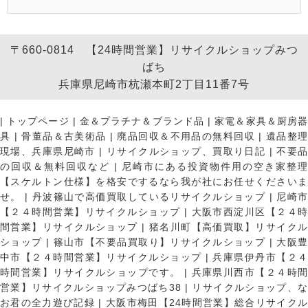
〒660-0814 【24時間営業】リサイクルショップみつ
ばち
兵庫県尼崎市杭瀬本町2丁目11番7号
|
トップページ
|
金＆プラチナ＆ブランド品
|
家電＆家具＆厨房
具
|
骨董品＆古美術品
|
廃品回収＆不用品の無料回収
|
遺品整
現場、兵庫県尼崎市
|
リサイクルショップ、買取り日記
|
不要
の回収＆無料回収など
|
尼崎市にある投資物件用の空き家整理
【スケルトン仕様】を格安でするなら我が社にお任せくださいま
せ。
|
丹波篠山で高価買取しているリサイクルショップ
|
尼崎
【２４時間営業】リサイクルショップ
|
大阪市西淀川区【２４
間営業】リサイクルショップ
|
猪名川町【高価買取】リサイク
ショップ
|
篠山市【不要品買取り】リサイクルショップ
|
大阪
中市【２４時間営業】リサイクルショップ
|
兵庫県伊丹市【２
時間営業】リサイクルショップです。
|
兵庫県川西市【２４時
営業】リサイクルショップみつばち38
|
リサイクルショップ、
お君の全力遊び記録
|
大阪市梅田【24時間営業】総合リサイク