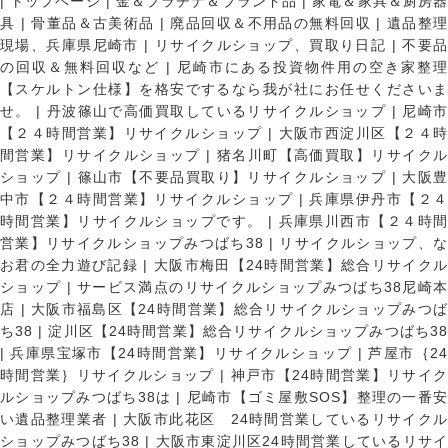
|
トップページ
|
金＆プラチナ＆ブランド品
|
家電＆家具＆厨房
具
|
骨董品＆古美術品
|
廃品回収＆不用品の無料回収
|
遺品整
現場、兵庫県尼崎市
|
リサイクルショップ、買取り日記
|
不要
の回収＆無料回収など
|
尼崎市にある投資物件用の空き家整理
【スケルトン仕様】を格安でするなら我が社にお任せくださいま
せ。
|
丹波篠山で高価買取しているリサイクルショップ
|
尼崎
【２４時間営業】リサイクルショップ
|
大阪市西淀川区【２４
間営業】リサイクルショップ
|
猪名川町【高価買取】リサイク
ショップ
|
篠山市【不要品買取り】リサイクルショップ
|
大阪
中市【２４時間営業】リサイクルショップ
|
兵庫県伊丹市【２
時間営業】リサイクルショップです。
|
兵庫県川西市【２４時
営業】リサイクルショップみつばち38
|
リサイクルショップ、
お君の全力遊び記録
|
大阪市梅田【24時間営業】総合リサイク
ショップ
|
サービス満点のリサイクルショップみつばち38尼崎
店
|
大阪市福島区【24時間営業】総合リサイクルショップみつ
ち38
|
淀川区【24時間営業】総合リサイクルショップみつばち3
|
兵庫県宝塚市【24時間営業】リサイクルショップ
|
芦屋市｛2
時間営業｝リサイクルショップ
|
神戸市【24時間営業】リサイ
ルショップみつばち38は
|
尼崎市【ゴミ屋敷SOS】整理の一番
い遺品整理業者
|
大阪市此花区 24時間営業しているリサイク
ショップみつばち38
|
大阪市東淀川区24時間営業しているリサイ