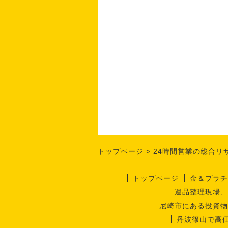
トップページ
24時間営業の総合リ
トップページ
金＆プラチ
遺品整理現場、
尼崎市にある投資物
丹波篠山で高