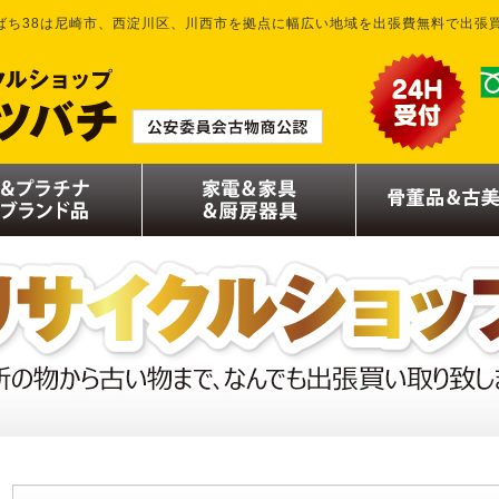
ばち38は尼崎市、西淀川区、川西市を拠点に幅広い地域を出張費無料で出張