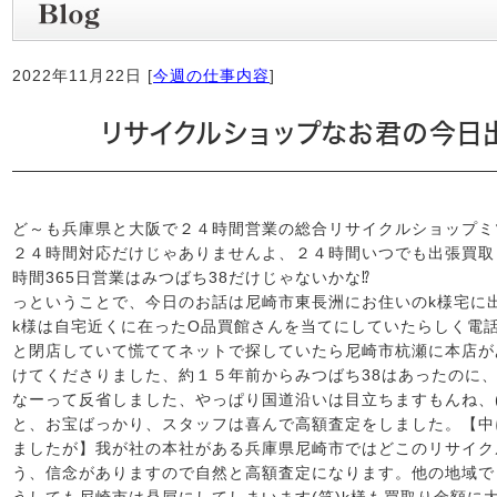
2022年11月22日 [
今週の仕事内容
]
リサイクルショップなお君の今日
ど～も兵庫県と大阪で２４時間営業の総合リサイクルショップミ
２４時間対応だけじゃありませんよ、２４時間いつでも出張買取
時間365日営業はみつばち38だけじゃないかな⁉
っということで、今日のお話は尼崎市東長洲にお住いのk様宅に
k様は自宅近くに在ったO品買館さんを当てにしていたらしく電
と閉店していて慌ててネットで探していたら尼崎市杭瀬に本店が
けてくださりました、約１５年前からみつばち38はあったのに
なーって反省しました、やっぱり国道沿いは目立ちますもんね、((
と、お宝ばっかり、スタッフは喜んで高額査定をしました。【中
ましたが】我が社の本社がある兵庫県尼崎市ではどこのリサイク
う、信念がありますので自然と高額査定になります。他の地域で