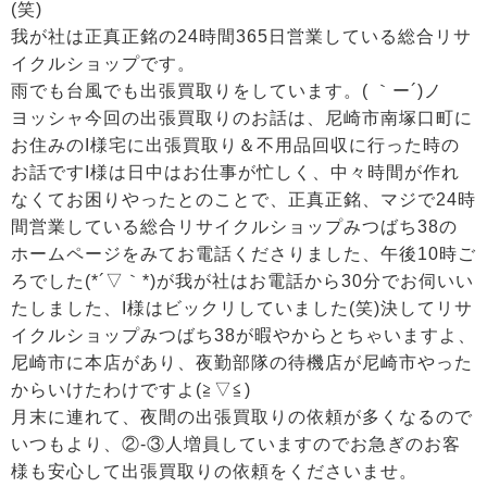
(笑)
我が社は正真正銘の24時間365日営業している総合リサ
イクルショップです。
雨でも台風でも出張買取りをしています。( ｀ー´)ノ
ヨッシャ今回の出張買取りのお話は、尼崎市南塚口町に
お住みのI様宅に出張買取り＆不用品回収に行った時の
お話ですI様は日中はお仕事が忙しく、中々時間が作れ
なくてお困りやったとのことで、正真正銘、マジで24時
間営業している総合リサイクルショップみつばち38の
ホームページをみてお電話くださりました、午後10時ご
ろでした(*´▽｀*)が我が社はお電話から30分でお伺いい
たしました、I様はビックリしていました(笑)決してリサ
イクルショップみつばち38が暇やからとちゃいますよ、
尼崎市に本店があり、夜勤部隊の待機店が尼崎市やった
からいけたわけですよ(≧▽≦)
月末に連れて、夜間の出張買取りの依頼が多くなるので
いつもより、②-③人増員していますのでお急ぎのお客
様も安心して出張買取りの依頼をくださいませ。