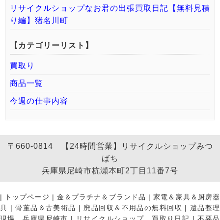
リサイクルショップなお君の出張買取日記【無料見積
り編】猪名川町
【カテゴリーリスト】
買取り
商品一覧
今週の仕事内容
〒660-0814 【24時間営業】リサイクルショップみつ
ばち
兵庫県尼崎市杭瀬本町2丁目11番7号
|
トップページ
|
金＆プラチナ＆ブランド品
|
家電＆家具＆厨房
具
|
骨董品＆古美術品
|
廃品回収＆不用品の無料回収
|
遺品整
現場、兵庫県尼崎市
|
リサイクルショップ、買取り日記
|
不要