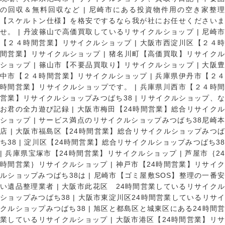
の回収＆無料回収など
|
尼崎市にある投資物件用の空き家整理
【スケルトン仕様】を格安でするなら我が社にお任せくださいま
せ。
|
丹波篠山で高価買取しているリサイクルショップ
|
尼崎
【２４時間営業】リサイクルショップ
|
大阪市西淀川区【２４
間営業】リサイクルショップ
|
猪名川町【高価買取】リサイク
ショップ
|
篠山市【不要品買取り】リサイクルショップ
|
大阪
中市【２４時間営業】リサイクルショップ
|
兵庫県伊丹市【２
時間営業】リサイクルショップです。
|
兵庫県川西市【２４時
営業】リサイクルショップみつばち38
|
リサイクルショップ、
お君の全力遊び記録
|
大阪市梅田【24時間営業】総合リサイク
ショップ
|
サービス満点のリサイクルショップみつばち38尼崎
店
|
大阪市福島区【24時間営業】総合リサイクルショップみつ
ち38
|
淀川区【24時間営業】総合リサイクルショップみつばち3
|
兵庫県宝塚市【24時間営業】リサイクルショップ
|
芦屋市｛2
時間営業｝リサイクルショップ
|
神戸市【24時間営業】リサイ
ルショップみつばち38は
|
尼崎市【ゴミ屋敷SOS】整理の一番
い遺品整理業者
|
大阪市此花区 24時間営業しているリサイク
ショップみつばち38
|
大阪市東淀川区24時間営業しているリサイ
クルショップみつばち38
|
旭区と都島区と城東区にある24時間営
業しているリサイクルショップ
|
大阪市港区【24時間営業】リ