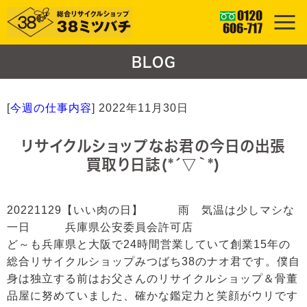
BLOG
[
今週の仕事内容
]
2022年11月30日
リサイクルショップなお君の今日の出張
買取り日誌(*´▽｀*)
20221129【いい肉の日】 雨 気温は少しマシな
一日 兵庫県公安委員会許可店
ど～も兵庫県と大阪で24時間営業していて創業15年の
総合リサイクルショップみつばち38のナオ君です。僕自
身は独立する前はお父さんのリサイクルショップ＆骨董
品屋に努めていました、確かな鑑定力と笑顔がウリです