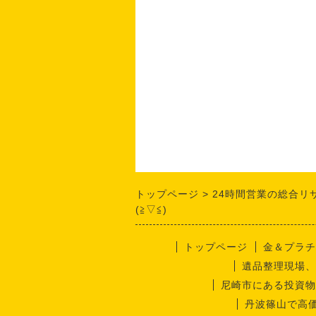
トップページ
24時間営業の総合リ
(≧▽≦)
トップページ
金＆プラチ
遺品整理現場、
尼崎市にある投資物
丹波篠山で高