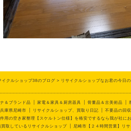
サイクルショップ38のブログ
リサイクルショップなお君の今日の
ナ＆ブランド品
家電＆家具＆厨房器具
骨董品＆古美術品
兵庫県尼崎市
リサイクルショップ、買取り日記
不要品の回
件用の空き家整理【スケルトン仕様】を格安でするなら我が社に
価買取しているリサイクルショップ
尼崎市【２４時間営業】リサ