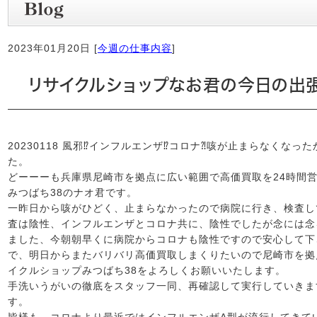
2023年01月20日 [
今週の仕事内容
]
リサイクルショップなお君の今日の出張
20230118 風邪⁉インフルエンザ⁉コロナ⁈咳が止まらなくな
た。
どーーーも兵庫県尼崎市を拠点に広い範囲で高価買取を24時間
みつばち38のナオ君です。
一昨日から咳がひどく、止まらなかったので病院に行き、検査し
査は陰性、インフルエンザとコロナ共に、陰性でしたが念には念
ました、今朝朝早くに病院からコロナも陰性ですので安心して下
で、明日からまたバリバリ高価買取しまくりたいので尼崎市を拠
イクルショップみつばち38をよろしくお願いいたします。
手洗いうがいの徹底をスタッフ一同、再確認して実行していきま
す。