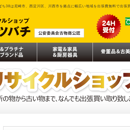
ばち38は尼崎市、西淀川区、川西市を拠点に幅広い地域を出張費無料で出張