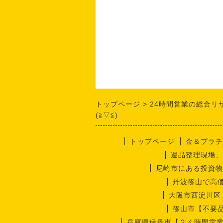
トップページ
24時間営業の総合リ
(≧▽≦)
トップページ
金＆プラチ
遺品整理現場、
尼崎市にある投資物
丹波篠山で高
大阪市西淀川区
篠山市【不要
兵庫県伊丹市【２４時間営