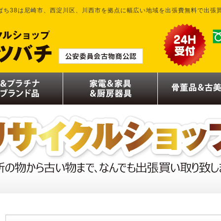
ばち38は尼崎市、西淀川区、川西市を拠点に幅広い地域を出張費無料で出張