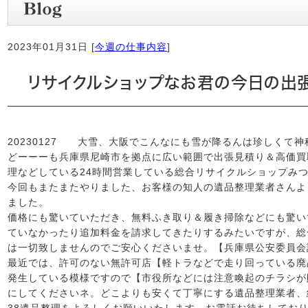
2023年01月31日 [
今週の仕事内容
]
リサイクルショップなお君の今日の出張
20230127 大雪、大阪でこんなにも雪が降るんは珍しくて神
どーーーも兵庫県尼崎市を拠点に広い範囲で出張見積り＆高価買
理などしている24時間営業している総合リサイクルショップみつ
今回もまたまたやりました、お客様の知人の遺品整理業者さんよ
ました。
価格にも驚いていただき、無料ふき取り＆履き掃除などにも驚い
ていなかったり追加料金を請求してきたりするみたいですが、総
は一切致しませんのでご安心くださいませ。【兵庫県公安委員会
最近では、許可のない無許可店【軽トラなどで走り回っている廃
発生している模様ですので【市役所などには注意喚起のチラシが
にしてくださいネ。どこよりも安くて丁寧にする遺品整理業者、