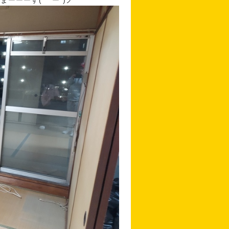
ーーーす( ｀ー´)ノ