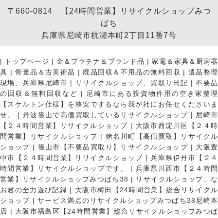
〒660-0814 【24時間営業】リサイクルショップみつ
ばち
兵庫県尼崎市杭瀬本町2丁目11番7号
|
トップページ
|
金＆プラチナ＆ブランド品
|
家電＆家具＆厨房
具
|
骨董品＆古美術品
|
廃品回収＆不用品の無料回収
|
遺品整
現場、兵庫県尼崎市
|
リサイクルショップ、買取り日記
|
不要
の回収＆無料回収など
|
尼崎市にある投資物件用の空き家整理
【スケルトン仕様】を格安でするなら我が社にお任せくださいま
せ。
|
丹波篠山で高価買取しているリサイクルショップ
|
尼崎
【２４時間営業】リサイクルショップ
|
大阪市西淀川区【２４
間営業】リサイクルショップ
|
猪名川町【高価買取】リサイク
ショップ
|
篠山市【不要品買取り】リサイクルショップ
|
大阪
中市【２４時間営業】リサイクルショップ
|
兵庫県伊丹市【２
時間営業】リサイクルショップです。
|
兵庫県川西市【２４時
営業】リサイクルショップみつばち38
|
リサイクルショップ、
お君の全力遊び記録
|
大阪市梅田【24時間営業】総合リサイク
ショップ
|
サービス満点のリサイクルショップみつばち38尼崎
店
|
大阪市福島区【24時間営業】総合リサイクルショップみつ