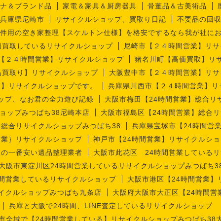
ナ＆ブランド品
家電＆家具＆厨房器具
骨董品＆古美術品
兵庫県尼崎市
リサイクルショップ、買取り日記
不要品の回
件用の空き家整理【スケルトン仕様】を格安でするなら我が社に
価買取しているリサイクルショップ
尼崎市【２４時間営業】リサ
【２４時間営業】リサイクルショップ
猪名川町【高価買取】リ
品買取り】リサイクルショップ
大阪豊中市【２４時間営業】リサ
業】リサイクルショップです。
兵庫県川西市【２４時間営業】リ
ップ、なお君の全力遊び記録
大阪市梅田【24時間営業】総合リ
ョップみつばち38尼崎本店
大阪市福島区【24時間営業】総合リ
】総合リサイクルショップみつばち38
兵庫県宝塚市【24時間営
営業｝リサイクルショップ
神戸市【24時間営業】リサイクルショ
理の一番安い遺品整理業者
大阪市此花区 24時間営業しているリ
大阪市東淀川区24時間営業しているリサイクルショップみつばち3
時間営業しているリサイクルショップ
大阪市港区【24時間営業】
サイクルショップみつばち九条店
大阪府大阪市大正区【24時間営
兵庫と大阪で24時間、LINE査定しているリサイクルショップ
市全域で【24時間営業している】リサイクルショップみつばち38