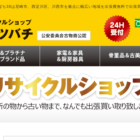
ばち38は尼崎市、西淀川区、川西市を拠点に幅広い地域を出張費無料で出張