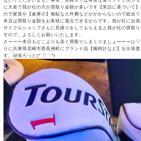
ないでくださいませ。事実、尼崎市では有名な某リサイクルショ
に大差で我が社の方が買取り金額が多いです【実話に基づいて】
ので家賃や【倉庫の】無駄な人件費などがかからないので総合リ
本店は買取り金額をお客様に還元できるからです。我が社に出張
サイクルショップさんに見積りをしてもらえると我が社の買取り
すので、よろしくお願いいたします。
さーーー本日もどこよりも高く買取りしまくりましょーーー(≧▽
りに兵庫県尼崎市西長洲町にブランド品【腕時計など】を出張査
す。頑張ろっと(*´▽｀*)