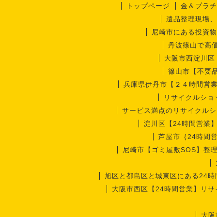
トップページ
金＆プラチ
遺品整理現場、
尼崎市にある投資物
丹波篠山で高
大阪市西淀川区
篠山市【不要
兵庫県伊丹市【２４時間営
リサイクルショ
サービス満点のリサイクルシ
淀川区【24時間営業
芦屋市｛24時間
尼崎市【ゴミ屋敷SOS】整
旭区と都島区と城東区にある24
大阪市西区【24時間営業】リ
大阪