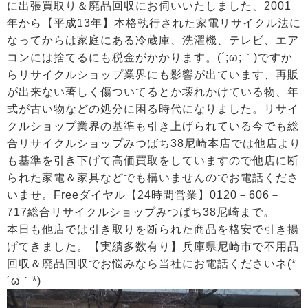
に出張買取り＆廃品回収にお伺いいたしました、2001
年から【平成13年】本格執行された家電リサイクル法に
なってからは家庭にある冷蔵庫、洗濯機、テレビ、エア
コンには捨てるにも税金がかかります。(´;ω;｀)ですか
らリサイクルショップ業界にも影響が出ています、再販
が出来ない著しく傷ついてるとか壊れかけている物、年
式が古い物などの処分に困る時代になりました。リサイ
クルショップ業界の基準も引き上げられている今でも総
合リサイクルショップみつばち38尼崎本店では他店より
も基準を引き下げて高価買取をしていますので他店に断
られた家電＆家具などでも構いませんのでお電話くださ
いませ。Freeダイヤル【24時間営業】0120－606－
717総合リサイクルショップみつばち38尼崎まで。
本日も他店では引き取りを断られた商品を格安で引き揚
げてきました。【実績多数有り】兵庫県尼崎市で不用品
回収＆廃品回収でお悩みなら当社にお電話くださいネ(*
´ω｀*)