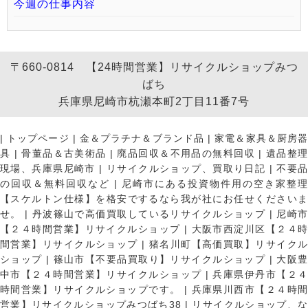
今週の仕事内容
〒660-0814 【24時間営業】リサイクルショップみつ
ばち
兵庫県尼崎市杭瀬本町2丁目11番7号
|
トップページ
|
金＆プラチナ＆ブランド品
|
家電＆家具＆厨房
具
|
骨董品＆古美術品
|
廃品回収＆不用品の無料回収
|
遺品整
現場、兵庫県尼崎市
|
リサイクルショップ、買取り日記
|
不要
の回収＆無料回収など
|
尼崎市にある投資物件用の空き家整理
【スケルトン仕様】を格安でするなら我が社にお任せくださいま
せ。
|
丹波篠山で高価買取しているリサイクルショップ
|
尼崎
【２４時間営業】リサイクルショップ
|
大阪市西淀川区【２４
間営業】リサイクルショップ
|
猪名川町【高価買取】リサイク
ショップ
|
篠山市【不要品買取り】リサイクルショップ
|
大阪
中市【２４時間営業】リサイクルショップ
|
兵庫県伊丹市【２
時間営業】リサイクルショップです。
|
兵庫県川西市【２４時
営業】リサイクルショップみつばち38
|
リサイクルショップ、