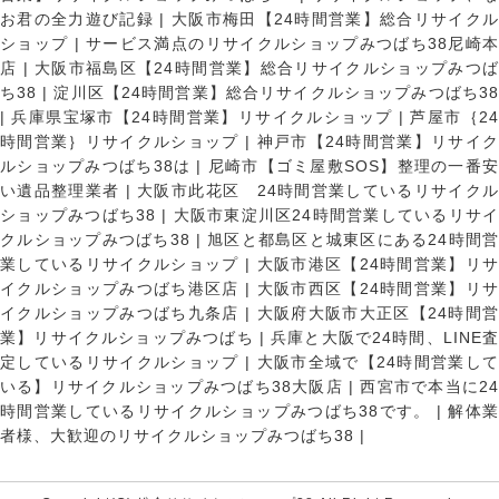
お君の全力遊び記録
|
大阪市梅田【24時間営業】総合リサイク
ショップ
|
サービス満点のリサイクルショップみつばち38尼崎
店
|
大阪市福島区【24時間営業】総合リサイクルショップみつ
ち38
|
淀川区【24時間営業】総合リサイクルショップみつばち3
|
兵庫県宝塚市【24時間営業】リサイクルショップ
|
芦屋市｛2
時間営業｝リサイクルショップ
|
神戸市【24時間営業】リサイ
ルショップみつばち38は
|
尼崎市【ゴミ屋敷SOS】整理の一番
い遺品整理業者
|
大阪市此花区 24時間営業しているリサイク
ショップみつばち38
|
大阪市東淀川区24時間営業しているリサイ
クルショップみつばち38
|
旭区と都島区と城東区にある24時間営
業しているリサイクルショップ
|
大阪市港区【24時間営業】リ
イクルショップみつばち港区店
|
大阪市西区【24時間営業】リ
イクルショップみつばち九条店
|
大阪府大阪市大正区【24時間
業】リサイクルショップみつばち
|
兵庫と大阪で24時間、LINE
定しているリサイクルショップ
|
大阪市全域で【24時間営業し
いる】リサイクルショップみつばち38大阪店
|
西宮市で本当に2
時間営業しているリサイクルショップみつばち38です。
|
解体
者様、大歓迎のリサイクルショップみつばち38
|