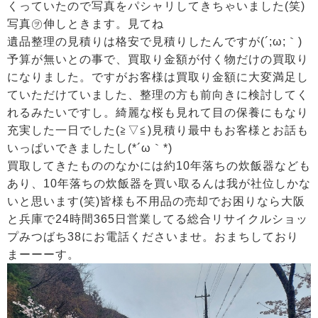
くっていたので写真をパシャリしてきちゃいました(笑)
写真㋾伸しときます。見てね
遺品整理の見積りは格安で見積りしたんですが(´;ω;｀)
予算が無いとの事で、買取り金額が付く物だけの買取り
になりました。ですがお客様は買取り金額に大変満足し
ていただけていました、整理の方も前向きに検討してく
れるみたいですし。綺麗な桜も見れて目の保養にもなり
充実した一日でした(≧▽≦)見積り最中もお客様とお話も
いっぱいできましたし(*´ω｀*)
買取してきたもののなかには約10年落ちの炊飯器なども
あり、10年落ちの炊飯器を買い取るんは我が社位しかな
いと思います(笑)皆様も不用品の売却でお困りなら大阪
と兵庫で24時間365日営業してる総合リサイクルショッ
プみつばち38にお電話くださいませ。おまちしており
まーーーす。