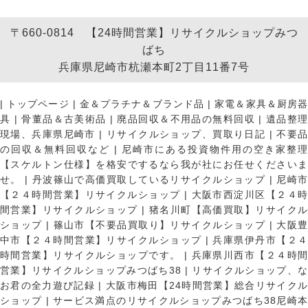
〒660-0814 【24時間営業】リサイクルショップみつ
ばち
兵庫県尼崎市杭瀬本町2丁目11番7号
|
トップページ
|
金＆プラチナ＆ブランド品
|
家電＆家具＆厨房
具
|
骨董品＆古美術品
|
廃品回収＆不用品の無料回収
|
遺品整
現場、兵庫県尼崎市
|
リサイクルショップ、買取り日記
|
不要
の回収＆無料回収など
|
尼崎市にある投資物件用の空き家整理
【スケルトン仕様】を格安でするなら我が社にお任せくださいま
せ。
|
丹波篠山で高価買取しているリサイクルショップ
|
尼崎
【２４時間営業】リサイクルショップ
|
大阪市西淀川区【２４
間営業】リサイクルショップ
|
猪名川町【高価買取】リサイク
ショップ
|
篠山市【不要品買取り】リサイクルショップ
|
大阪
中市【２４時間営業】リサイクルショップ
|
兵庫県伊丹市【２
時間営業】リサイクルショップです。
|
兵庫県川西市【２４時
営業】リサイクルショップみつばち38
|
リサイクルショップ、
お君の全力遊び記録
|
大阪市梅田【24時間営業】総合リサイク
ショップ
|
サービス満点のリサイクルショップみつばち38尼崎