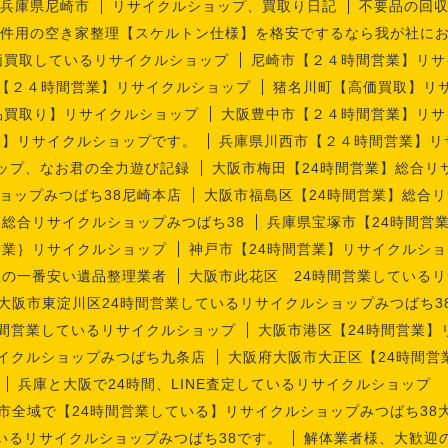
兵庫県尼崎市
リサイクルショップ、買取り日記
不要品の回
件用の空き家整理【スケルトン仕様】を格安でするなら我が社に
価買取しているリサイクルショップ
尼崎市【２４時間営業】リサ
【２４時間営業】リサイクルショップ
猪名川町【高価買取】リ
品買取り】リサイクルショップ
大阪豊中市【２４時間営業】リサ
業】リサイクルショップです。
兵庫県川西市【２４時間営業】リ
ップ、なお君の全力遊び記録
大阪市梅田【24時間営業】総合リ
ョップみつばち38尼崎本店
大阪市福島区【24時間営業】総合リ
】総合リサイクルショップみつばち38
兵庫県宝塚市【24時間営
営業｝リサイクルショップ
神戸市【24時間営業】リサイクルショ
理の一番安い遺品整理業者
大阪市此花区 24時間営業しているリ
大阪市東淀川区24時間営業しているリサイクルショップみつばち3
時間営業しているリサイクルショップ
大阪市港区【24時間営業】
サイクルショップみつばち九条店
大阪府大阪市大正区【24時間営
兵庫と大阪で24時間、LINE査定しているリサイクルショップ
市全域で【24時間営業している】リサイクルショップみつばち38
いるリサイクルショップみつばち38です。
解体業者様、大歓迎