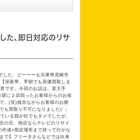
した、即日対応のリサ
日でした。どーーーも兵庫県尼崎市
な【深夜帯、早朝でも高価買取しま
オ君です。今回のお話は、某大手
希望に２店回ったお客様からのお依
で、(笑)残念ながらお客様のお餅
でも買取り不可になりました(´；
てしている我が社でもダメでしたが、
念の元、他店ならテレビのリサイ
券の作成+指定場所まで持って行かな
まで】フリータさんなどでは出来