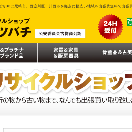
ばち38は尼崎市、西淀川区、川西市を拠点に幅広い地域を出張費無料で出張