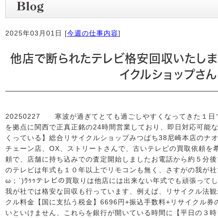
2025年03月01日 [
今週の仕事内容
]
他店で断られたテレビ格安回収いたしま
イクルショップさん
20250227 寒波が過ぎてとても過ごしやすくなってきた１
を拠点に関西で正真正銘の24時間営業しており、即日対応可能
くっている】総合リサイクルショップみつばち38尼崎本店のナ
チェーン店、OX、ストリートさんで、古いテレビの買取依頼を
頼で、店舗に持ち込みでの査定開始しましたお電話から約５分後
のテレビは年式も１０年以上でリモコンも無く、さすがの我が社
ω；`)ｳｩｩテレビの買取りは他店には出来ない年式でも頑張っ
我が社では格安な回収も行っています、例えば、リサイクル法観
クル料金【国に支払う税金】6696円+振込手数料+リサイクル
いといけません、これらを銀行が開いている時間に【平日の３時