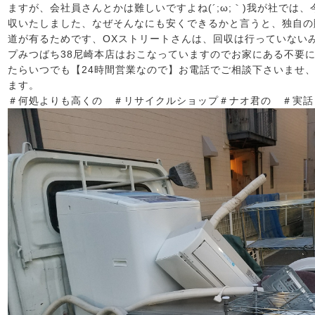
ますが、会社員さんとかは難しいですよね(´;ω;｀)我が社では、
収いたしました、なぜそんなにも安くできるかと言うと、独自の
道が有るためです、OXストリートさんは、回収は行っていない
プみつばち38尼崎本店はおこなっていますのでお家にある不要
たらいつでも【24時間営業なので】お電話でご相談下さいませ
ます。
＃何処よりも高くの ＃リサイクルショップ＃ナオ君の ＃実話