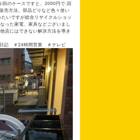
今回のケースですと、2000円で.回
販売方法、部品どりなど色々使い
みたいですが総合リサイクルショッ
になった家電、家具などございまし
、他店にはできない解決方法を導き
日記 ＃24時間営業 ＃テレビ