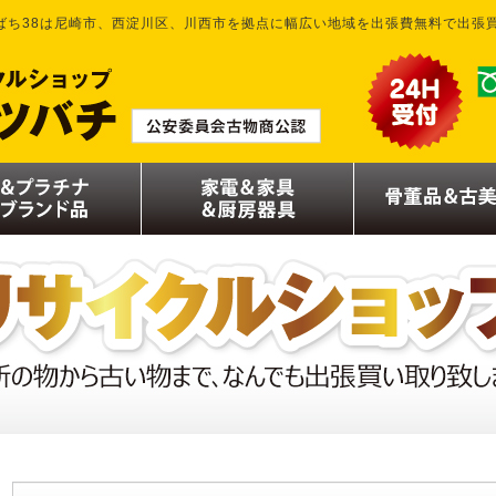
ばち38は尼崎市、西淀川区、川西市を拠点に幅広い地域を出張費無料で出張