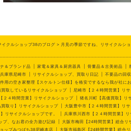
サイクルショップ38のブログ
月見の季節ですね、リサイクルショ
ナ＆ブランド品
家電＆家具＆厨房器具
骨董品＆古美術品
兵庫県尼崎市
リサイクルショップ、買取り日記
不要品の回
件用の空き家整理【スケルトン仕様】を格安でするなら我が社に
価買取しているリサイクルショップ
尼崎市【２４時間営業】リサ
【２４時間営業】リサイクルショップ
猪名川町【高価買取】リ
品買取り】リサイクルショップ
大阪豊中市【２４時間営業】リサ
業】リサイクルショップです。
兵庫県川西市【２４時間営業】リ
ップ、なお君の全力遊び記録
大阪市梅田【24時間営業】総合リ
ョップみつばち38尼崎本店
大阪市福島区【24時間営業】総合リ