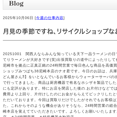
2025年10月06日 [
今週の仕事内容
]
月見の季節ですね、リサイクルショップ
20251001 関西人ならみんな知っている天下一品ラーメンの
てりラーメンが大好きです(笑)出張買取りの道中によったりし
尼崎市を拠点に正真正銘の24時間営業で毎日色んな商品を高価
ショップみつばち38尼崎本店のナオ君です。今日のお話は、兵
どん屋さん⁈】をいとなんでいるお客様からウォーターサーバの
で行ってきました、商品は厨房機器で有名なホシザキ製品でした
にも定評があります。特にお店を閉店した後の.お片付けなどで
費用より上回り、片付けしたのにお金がもらえてビックリしたと
ただいております。今回は買取りだけでしたがそれでもお客様は
た。これからそのような機会がありそうなら、24時間営業の総合
崎本店を覚えてていただきたいです。よろしくお願いいたします