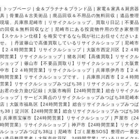
|
トップページ
|
金＆プラチナ＆ブランド品
|
家電＆家具＆厨房
具
|
骨董品＆古美術品
|
廃品回収＆不用品の無料回収
|
遺品整
現場、兵庫県尼崎市
|
リサイクルショップ、買取り日記
|
不要
の回収＆無料回収など
|
尼崎市にある投資物件用の空き家整理
【スケルトン仕様】を格安でするなら我が社にお任せくださいま
せ。
|
丹波篠山で高価買取しているリサイクルショップ
|
尼崎
【２４時間営業】リサイクルショップ
|
大阪市西淀川区【２４
間営業】リサイクルショップ
|
猪名川町【高価買取】リサイク
ショップ
|
篠山市【不要品買取り】リサイクルショップ
|
大阪
中市【２４時間営業】リサイクルショップ
|
兵庫県伊丹市【２
時間営業】リサイクルショップです。
|
兵庫県川西市【２４時
営業】リサイクルショップみつばち38
|
リサイクルショップ、
お君の全力遊び記録
|
大阪市梅田【24時間営業】総合リサイク
ショップ
|
サービス満点のリサイクルショップみつばち38尼崎
店
|
大阪市福島区【24時間営業】総合リサイクルショップみつ
ち38
|
淀川区【24時間営業】総合リサイクルショップみつばち3
|
兵庫県宝塚市【24時間営業】リサイクルショップ
|
芦屋市｛2
時間営業｝リサイクルショップ
|
神戸市【24時間営業】リサイ
ルショップみつばち38は
|
尼崎市【ゴミ屋敷SOS】整理の一番
い遺品整理業者
|
大阪市此花区 24時間営業しているリサイク