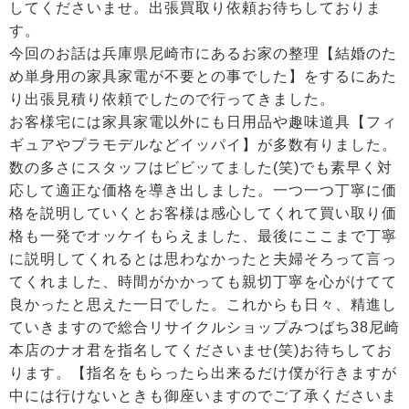
してくださいませ。出張買取り依頼お待ちしておりま
す。
今回のお話は兵庫県尼崎市にあるお家の整理【結婚のた
め単身用の家具家電が不要との事でした】をするにあた
り出張見積り依頼でしたので行ってきました。
お客様宅には家具家電以外にも日用品や趣味道具【フィ
ギュアやプラモデルなどイッパイ】が多数有りました。
数の多さにスタッフはビビッてました(笑)でも素早く対
応して適正な価格を導き出しました。一つ一つ丁寧に価
格を説明していくとお客様は感心してくれて買い取り価
格も一発でオッケイもらえました、最後にここまで丁寧
に説明してくれるとは思わなかったと夫婦そろって言っ
てくれました、時間がかかっても親切丁寧を心がけてて
良かったと思えた一日でした。これからも日々、精進し
ていきますので総合リサイクルショップみつばち38尼崎
本店のナオ君を指名してくださいませ(笑)お待ちしてお
ります。【指名をもらったら出来るだけ僕が行きますが
中には行けないときも御座いますのでご了承くださいま