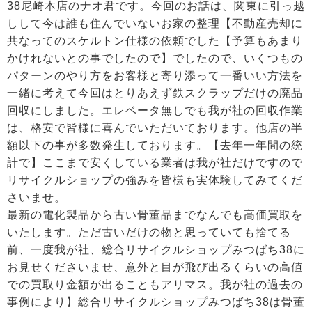
38尼崎本店のナオ君です。今回のお話は、関東に引っ越
しして今は誰も住んでいないお家の整理【不動産売却に
共なってのスケルトン仕様の依頼でした【予算もあまり
かけれないとの事でしたので】でしたので、いくつもの
パターンのやり方をお客様と寄り添って一番いい方法を
一緒に考えて今回はとりあえず鉄スクラップだけの廃品
回収にしました。エレベータ無しでも我が社の回収作業
は、格安で皆様に喜んでいただいております。他店の半
額以下の事が多数発生しております。【去年一年間の統
計で】ここまで安くしている業者は我が社だけですので
リサイクルショップの強みを皆様も実体験してみてくだ
さいませ。
最新の電化製品から古い骨董品までなんでも高価買取を
いたします。ただ古いだけの物と思っていても捨てる
前、一度我が社、総合リサイクルショップみつばち38に
お見せくださいませ、意外と目が飛び出るくらいの高値
での買取り金額が出ることもアリマス。我が社の過去の
事例により】総合リサイクルショップみつばち38は骨董