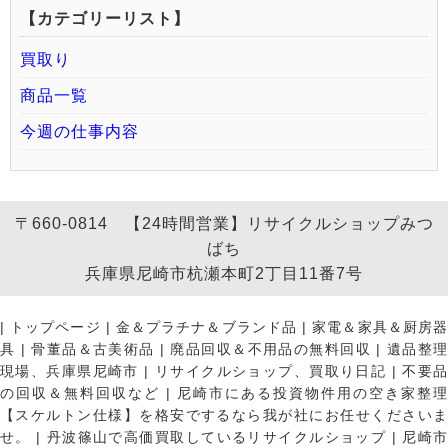
【カテゴリーリスト】
買取り
商品一覧
今週の仕事内容
〒660-0814 【24時間営業】リサイクルショップみつ
ばち
兵庫県尼崎市杭瀬本町2丁目11番7号
|
トップページ
|
金＆プラチナ＆ブランド品
|
家電＆家具＆厨房
具
|
骨董品＆古美術品
|
廃品回収＆不用品の無料回収
|
遺品整
現場、兵庫県尼崎市
|
リサイクルショップ、買取り日記
|
不要
の回収＆無料回収など
|
尼崎市にある投資物件用の空き家整理
【スケルトン仕様】を格安でするなら我が社にお任せくださいま
せ。
|
丹波篠山で高価買取しているリサイクルショップ
|
尼崎