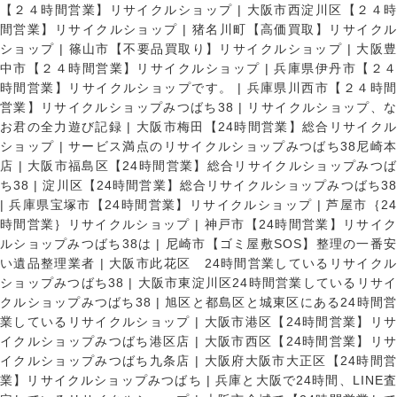
【２４時間営業】リサイクルショップ
|
大阪市西淀川区【２４
間営業】リサイクルショップ
|
猪名川町【高価買取】リサイク
ショップ
|
篠山市【不要品買取り】リサイクルショップ
|
大阪
中市【２４時間営業】リサイクルショップ
|
兵庫県伊丹市【２
時間営業】リサイクルショップです。
|
兵庫県川西市【２４時
営業】リサイクルショップみつばち38
|
リサイクルショップ、
お君の全力遊び記録
|
大阪市梅田【24時間営業】総合リサイク
ショップ
|
サービス満点のリサイクルショップみつばち38尼崎
店
|
大阪市福島区【24時間営業】総合リサイクルショップみつ
ち38
|
淀川区【24時間営業】総合リサイクルショップみつばち3
|
兵庫県宝塚市【24時間営業】リサイクルショップ
|
芦屋市｛2
時間営業｝リサイクルショップ
|
神戸市【24時間営業】リサイ
ルショップみつばち38は
|
尼崎市【ゴミ屋敷SOS】整理の一番
い遺品整理業者
|
大阪市此花区 24時間営業しているリサイク
ショップみつばち38
|
大阪市東淀川区24時間営業しているリサイ
クルショップみつばち38
|
旭区と都島区と城東区にある24時間営
業しているリサイクルショップ
|
大阪市港区【24時間営業】リ
イクルショップみつばち港区店
|
大阪市西区【24時間営業】リ
イクルショップみつばち九条店
|
大阪府大阪市大正区【24時間
業】リサイクルショップみつばち
|
兵庫と大阪で24時間、LINE