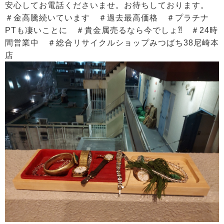
安心してお電話くださいませ。お待ちしております。
＃金高騰続いています ＃過去最高価格 ＃プラチナ
PTも凄いことに ＃貴金属売るなら今でしょ⁈ ＃24時
間営業中 ＃総合リサイクルショップみつばち38尼崎本
店