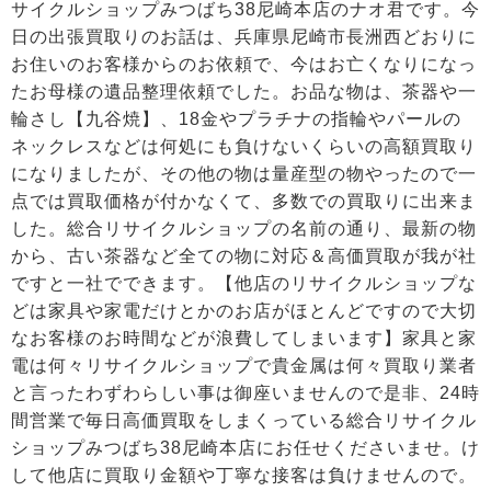
サイクルショップみつばち38尼崎本店のナオ君です。今
日の出張買取りのお話は、兵庫県尼崎市長洲西どおりに
お住いのお客様からのお依頼で、今はお亡くなりになっ
たお母様の遺品整理依頼でした。お品な物は、茶器や一
輪さし【九谷焼】、18金やプラチナの指輪やパールの
ネックレスなどは何処にも負けないくらいの高額買取り
になりましたが、その他の物は量産型の物やったので一
点では買取価格が付かなくて、多数での買取りに出来ま
した。総合リサイクルショップの名前の通り、最新の物
から、古い茶器など全ての物に対応＆高価買取が我が社
ですと一社でできます。【他店のリサイクルショップな
どは家具や家電だけとかのお店がほとんどですので大切
なお客様のお時間などが浪費してしまいます】家具と家
電は何々リサイクルショップで貴金属は何々買取り業者
と言ったわずわらしい事は御座いませんので是非、24時
間営業で毎日高価買取をしまくっている総合リサイクル
ショップみつばち38尼崎本店にお任せくださいませ。け
して他店に買取り金額や丁寧な接客は負けませんので。