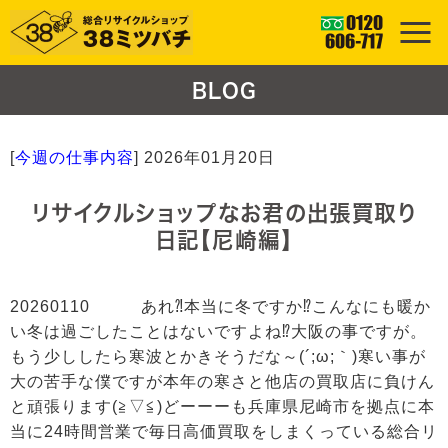
BLOG
[
今週の仕事内容
]
2026年01月20日
リサイクルショップなお君の出張買取り
日記【尼崎編】
20260110 あれ⁈本当に冬ですか⁉こんなにも暖か
い冬は過ごしたことはないですよね⁉大阪の事ですが。
もう少ししたら寒波とかきそうだな～(´;ω;｀)寒い事が
大の苦手な僕ですが本年の寒さと他店の買取店に負けん
と頑張ります(≧▽≦)どーーーも兵庫県尼崎市を拠点に本
当に24時間営業で毎日高価買取をしまくっている総合リ