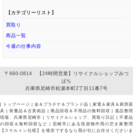
【カテゴリーリスト】
買取り
商品一覧
今週の仕事内容
〒660-0814 【24時間営業】リサイクルショップみつ
ばち
兵庫県尼崎市杭瀬本町2丁目11番7号
|
トップページ
|
金＆プラチナ＆ブランド品
|
家電＆家具＆厨房
具
|
骨董品＆古美術品
|
廃品回収＆不用品の無料回収
|
遺品整
現場、兵庫県尼崎市
|
リサイクルショップ、買取り日記
|
不要
の回収＆無料回収など
|
尼崎市にある投資物件用の空き家整理
【スケルトン仕様】を格安でするなら我が社にお任せくださいま