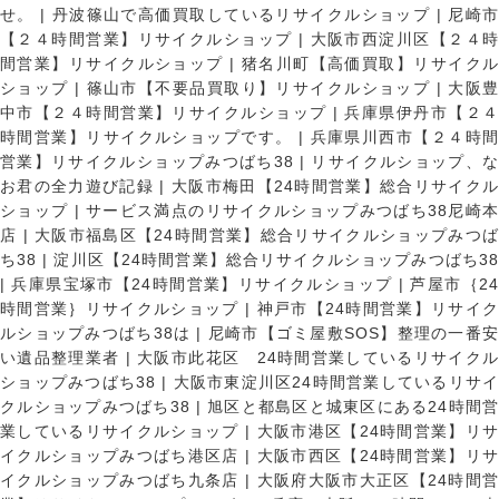
せ。
|
丹波篠山で高価買取しているリサイクルショップ
|
尼崎
【２４時間営業】リサイクルショップ
|
大阪市西淀川区【２４
間営業】リサイクルショップ
|
猪名川町【高価買取】リサイク
ショップ
|
篠山市【不要品買取り】リサイクルショップ
|
大阪
中市【２４時間営業】リサイクルショップ
|
兵庫県伊丹市【２
時間営業】リサイクルショップです。
|
兵庫県川西市【２４時
営業】リサイクルショップみつばち38
|
リサイクルショップ、
お君の全力遊び記録
|
大阪市梅田【24時間営業】総合リサイク
ショップ
|
サービス満点のリサイクルショップみつばち38尼崎
店
|
大阪市福島区【24時間営業】総合リサイクルショップみつ
ち38
|
淀川区【24時間営業】総合リサイクルショップみつばち3
|
兵庫県宝塚市【24時間営業】リサイクルショップ
|
芦屋市｛2
時間営業｝リサイクルショップ
|
神戸市【24時間営業】リサイ
ルショップみつばち38は
|
尼崎市【ゴミ屋敷SOS】整理の一番
い遺品整理業者
|
大阪市此花区 24時間営業しているリサイク
ショップみつばち38
|
大阪市東淀川区24時間営業しているリサイ
クルショップみつばち38
|
旭区と都島区と城東区にある24時間営
業しているリサイクルショップ
|
大阪市港区【24時間営業】リ
イクルショップみつばち港区店
|
大阪市西区【24時間営業】リ
イクルショップみつばち九条店
|
大阪府大阪市大正区【24時間