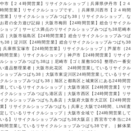
中市【２４時間営業】リサイクルショップ
|
兵庫県伊丹市【２
時間営業】リサイクルショップです。
|
兵庫県川西市【２４時
営業】リサイクルショップみつばち38
|
リサイクルショップ、
お君の全力遊び記録
|
大阪市梅田【24時間営業】総合リサイク
ショップ
|
サービス満点のリサイクルショップみつばち38尼崎
店
|
大阪市福島区【24時間営業】総合リサイクルショップみつ
ち38
|
淀川区【24時間営業】総合リサイクルショップみつばち3
|
兵庫県宝塚市【24時間営業】リサイクルショップ
|
芦屋市｛2
時間営業｝リサイクルショップ
|
神戸市【24時間営業】リサイ
ルショップみつばち38は
|
尼崎市【ゴミ屋敷SOS】整理の一番
い遺品整理業者
|
大阪市此花区 24時間営業しているリサイク
ショップみつばち38
|
大阪市東淀川区24時間営業しているリサイ
クルショップみつばち38
|
旭区と都島区と城東区にある24時間営
業しているリサイクルショップ
|
大阪市港区【24時間営業】リ
イクルショップみつばち港区店
|
大阪市西区【24時間営業】リ
イクルショップみつばち九条店
|
大阪府大阪市大正区【24時間
業】リサイクルショップみつばち
|
兵庫と大阪で24時間、LINE
定しているリサイクルショップ
|
大阪市全域で【24時間営業し
いる】リサイクルショップみつばち38大阪店
|
西宮市で本当に2
時間営業しているリサイクルショップみつばち38です。
|
解体