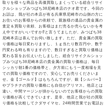
取りを様々な商品を高価買取しまくっている総合リサイ
クルショップみつばち38尼崎本店のナオ君です。今回の
お話は、我が社の本店が有る兵庫県尼崎市の山側の方に
お住いのお客様からの依頼で、親族様の遺品の貴金属の
査定＆買取り依頼、お客様はまだ売るか売らないかを考
え中ですがいいですか⁉と言うてましたが、みつばち38
尼崎本店は喜んでお伺い致します。ただ、貴金属の買取
り価格は毎日変わりますし、１ｇ当たり数百円や、数千
円変わる時も有りますので、数日すぎると買取り価格は
変わる旨をお伝えいたしました。総合リサイクルショッ
プみつばち38尼崎本店の貴金属の買取り価格は、毎日
シッカリ朝1番の価格帯と、夕方前にもう一度相場を見
ての買取り価格ですので、安心してお売りくださいま
せ。金【ゴールド】はもちろんですが、銀【シルバー】
やプラチナの買取り価格にも自信がアリマス。他店とは
違い、中間マージンが掛からないのでお客様からの買取
り価格が高くできています。是非、他店と我が社の買取
り価格を比較してクダサイマセ。24時間営業でお電話お