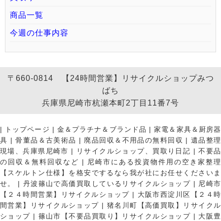
商品一覧
今週の仕事内容
〒660-0814 【24時間営業】リサイクルショップみつ
ばち
兵庫県尼崎市杭瀬本町2丁目11番7号
|
トップページ
|
金＆プラチナ＆ブランド品
|
家電＆家具＆厨房
具
|
骨董品＆古美術品
|
廃品回収＆不用品の無料回収
|
遺品整
現場、兵庫県尼崎市
|
リサイクルショップ、買取り日記
|
不要
の回収＆無料回収など
|
尼崎市にある投資物件用の空き家整理
【スケルトン仕様】を格安でするなら我が社にお任せくださいま
せ。
|
丹波篠山で高価買取しているリサイクルショップ
|
尼崎
【２４時間営業】リサイクルショップ
|
大阪市西淀川区【２４
間営業】リサイクルショップ
|
猪名川町【高価買取】リサイク
ショップ
|
篠山市【不要品買取り】リサイクルショップ
|
大阪