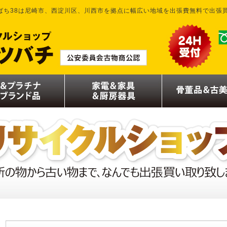
ばち38は尼崎市、西淀川区、川西市を拠点に幅広い地域を出張費無料で出張