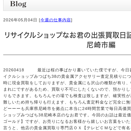
2026年05月04日 [
今週の仕事内容
]
リサイクルショップなお君の出張買取日
尼崎市編
20260418 最近は桜の事ばかり書いていた僕ですが、今
イクルショップみつばち38の貴金属アクセサリー査定見積りに
時に現金買取をしておりますが、貴金属にも沢山の種類が有り、
まれにですがあるため、買取り不可にしたくないので、預かりし
りもできます。もちろんその場でも検査は致しますが、確実性が
難しいため持ち帰りも行えます、もちろん査定料金など完全に無
どーーーも兵庫県尼崎市を拠点に本当に24時間営業で毎日高価
ショップみつばち38尼崎本店のなお君です。今回のお話は最近
ゴールド】ですが、お売りになるお客様から嬉しいお言葉をいた
言うと、他店の貴金属買取り専門店ＯＸ【テレビＣＭなどで有名