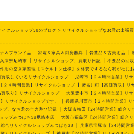
サイクルショップ38のブログ
リサイクルショップなお君の出張買
ナ＆ブランド品
家電＆家具＆厨房器具
骨董品＆古美術品
兵庫県尼崎市
リサイクルショップ、買取り日記
不要品の回
件用の空き家整理【スケルトン仕様】を格安でするなら我が社に
価買取しているリサイクルショップ
尼崎市【２４時間営業】リサ
【２４時間営業】リサイクルショップ
猪名川町【高価買取】リ
品買取り】リサイクルショップ
大阪豊中市【２４時間営業】リサ
業】リサイクルショップです。
兵庫県川西市【２４時間営業】リ
ップ、なお君の全力遊び記録
大阪市梅田【24時間営業】総合リ
ョップみつばち38尼崎本店
大阪市福島区【24時間営業】総合リ
】総合リサイクルショップみつばち38
兵庫県宝塚市【24時間営
営業｝リサイクルショップ
神戸市【24時間営業】リサイクルショ