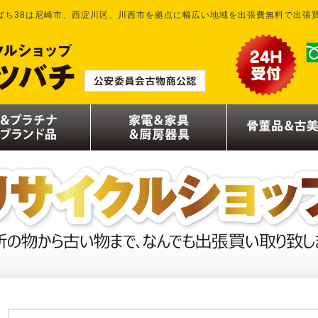
ばち38は尼崎市、西淀川区、川西市を拠点に幅広い地域を出張費無料で出張