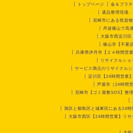
トップページ
金＆プラチ
遺品整理現場、
尼崎市にある投資物
丹波篠山で高
大阪市西淀川区
篠山市【不要
兵庫県伊丹市【２４時間営
リサイクルショ
サービス満点のリサイクルシ
淀川区【24時間営業
芦屋市｛24時間
尼崎市【ゴミ屋敷SOS】整
旭区と都島区と城東区にある24
大阪市西区【24時間営業】リ
大阪