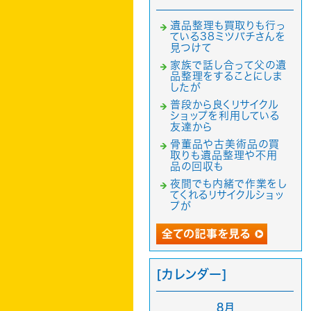
遺品整理も買取りも行っ
ている38ミツバチさんを
見つけて
家族で話し合って父の遺
品整理をすることにしま
したが
普段から良くリサイクル
ショップを利用している
友達から
骨董品や古美術品の買
取りも遺品整理や不用
品の回収も
夜間でも内緒で作業をし
てくれるリサイクルショッ
プが
[カレンダー]
8月