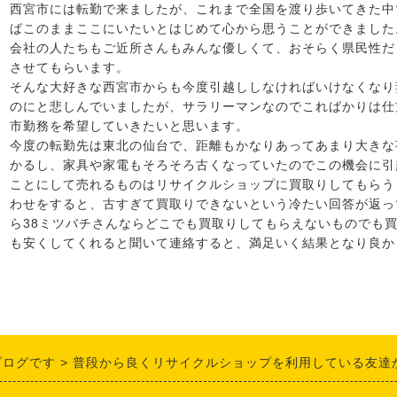
西宮市には転勤で来ましたが、これまで全国を渡り歩いてきた中
ばこのままここにいたいとはじめて心から思うことができました
会社の人たちもご近所さんもみんな優しくて、おそらく県民性だ
させてもらいます。
そんな大好きな西宮市からも今度引越ししなければいけなくなり
のにと悲しんでいましたが、サラリーマンなのでこればかりは仕
市勤務を希望していきたいと思います。
今度の転勤先は東北の仙台で、距離もかなりあってあまり大きな
かるし、家具や家電もそろそろ古くなっていたのでこの機会に引
ことにして売れるものはリサイクルショップに買取りしてもらう
わせをすると、古すぎて買取りできないという冷たい回答が返っ
ら38ミツバチさんならどこでも買取りしてもらえないものでも
も安くしてくれると聞いて連絡すると、満足いく結果となり良か
ブログです
普段から良くリサイクルショップを利用している友達