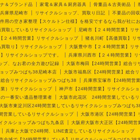
ナ＆ブランド品
家電＆家具＆厨房器具
骨董品＆古美術品
兵庫県尼崎市
リサイクルショップ、買取り日記
不要品の回
件用の空き家整理【スケルトン仕様】を格安でするなら我が社に
価買取しているリサイクルショップ
尼崎市【２４時間営業】リサ
【２４時間営業】リサイクルショップ
猪名川町【高価買取】リ
品買取り】リサイクルショップ
大阪豊中市【２４時間営業】リサ
業】リサイクルショップです。
兵庫県川西市【２４時間営業】リ
ップ、なお君の全力遊び記録
大阪市梅田【24時間営業】総合リ
ョップみつばち38尼崎本店
大阪市福島区【24時間営業】総合リ
】総合リサイクルショップみつばち38
兵庫県宝塚市【24時間営
営業｝リサイクルショップ
神戸市【24時間営業】リサイクルショ
理の一番安い遺品整理業者
大阪市此花区 24時間営業しているリ
大阪市東淀川区24時間営業しているリサイクルショップみつばち3
時間営業しているリサイクルショップ
大阪市港区【24時間営業】
サイクルショップみつばち九条店
大阪府大阪市大正区【24時間営
兵庫と大阪で24時間、LINE査定しているリサイクルショップ
市全域で【24時間営業している】リサイクルショップみつばち38