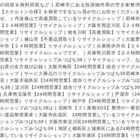
の回収＆無料回収など
|
尼崎市にある投資物件用の空き家整理
【スケルトン仕様】を格安でするなら我が社にお任せくださいま
せ。
|
丹波篠山で高価買取しているリサイクルショップ
|
尼崎
【２４時間営業】リサイクルショップ
|
大阪市西淀川区【２４
間営業】リサイクルショップ
|
猪名川町【高価買取】リサイク
ショップ
|
篠山市【不要品買取り】リサイクルショップ
|
大阪
中市【２４時間営業】リサイクルショップ
|
兵庫県伊丹市【２
時間営業】リサイクルショップです。
|
兵庫県川西市【２４時
営業】リサイクルショップみつばち38
|
リサイクルショップ、
お君の全力遊び記録
|
大阪市梅田【24時間営業】総合リサイク
ショップ
|
サービス満点のリサイクルショップみつばち38尼崎
店
|
大阪市福島区【24時間営業】総合リサイクルショップみつ
ち38
|
淀川区【24時間営業】総合リサイクルショップみつばち3
|
兵庫県宝塚市【24時間営業】リサイクルショップ
|
芦屋市｛2
時間営業｝リサイクルショップ
|
神戸市【24時間営業】リサイ
ルショップみつばち38は
|
尼崎市【ゴミ屋敷SOS】整理の一番
い遺品整理業者
|
大阪市此花区 24時間営業しているリサイク
ショップみつばち38
|
大阪市東淀川区24時間営業しているリサイ
クルショップみつばち38
|
旭区と都島区と城東区にある24時間営
業しているリサイクルショップ
|
大阪市港区【24時間営業】リ