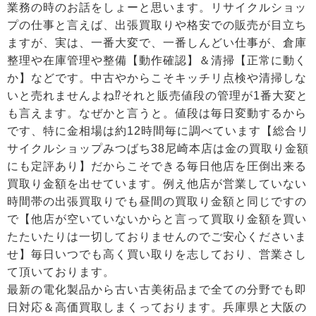
業務の時のお話をしょーと思います。リサイクルショッ
プの仕事と言えば、出張買取りや格安での販売が目立ち
ますが、実は、一番大変で、一番しんどい仕事が、倉庫
整理や在庫管理や整備【動作確認】＆清掃【正常に動く
か】などです。中古やからこそキッチリ点検や清掃しな
いと売れませんよね⁉それと販売値段の管理が1番大変と
も言えます。なぜかと言うと。値段は毎日変動するから
です、特に金相場は約12時間毎に調べています【総合リ
サイクルショップみつばち38尼崎本店は金の買取り金額
にも定評あり】だからこそできる毎日他店を圧倒出来る
買取り金額を出せています。例え他店が営業していない
時間帯の出張買取りでも昼間の買取り金額と同じですの
で【他店が空いていないからと言って買取り金額を買い
たたいたりは一切しておりませんのでご安心くださいま
せ】毎日いつでも高く買い取りを志しており、営業さし
て頂いております。
最新の電化製品から古い古美術品まで全ての分野でも即
日対応＆高価買取しまくっております。兵庫県と大阪の