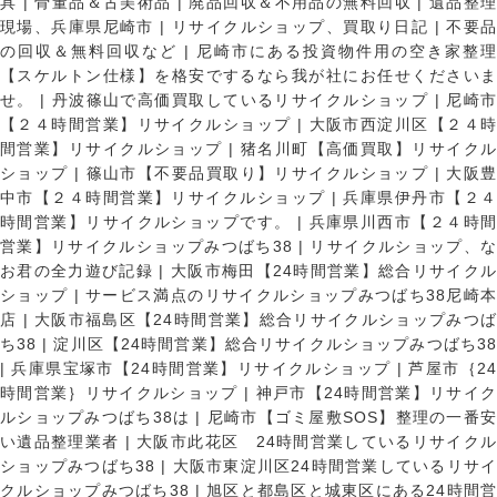
具
|
骨董品＆古美術品
|
廃品回収＆不用品の無料回収
|
遺品整
現場、兵庫県尼崎市
|
リサイクルショップ、買取り日記
|
不要
の回収＆無料回収など
|
尼崎市にある投資物件用の空き家整理
【スケルトン仕様】を格安でするなら我が社にお任せくださいま
せ。
|
丹波篠山で高価買取しているリサイクルショップ
|
尼崎
【２４時間営業】リサイクルショップ
|
大阪市西淀川区【２４
間営業】リサイクルショップ
|
猪名川町【高価買取】リサイク
ショップ
|
篠山市【不要品買取り】リサイクルショップ
|
大阪
中市【２４時間営業】リサイクルショップ
|
兵庫県伊丹市【２
時間営業】リサイクルショップです。
|
兵庫県川西市【２４時
営業】リサイクルショップみつばち38
|
リサイクルショップ、
お君の全力遊び記録
|
大阪市梅田【24時間営業】総合リサイク
ショップ
|
サービス満点のリサイクルショップみつばち38尼崎
店
|
大阪市福島区【24時間営業】総合リサイクルショップみつ
ち38
|
淀川区【24時間営業】総合リサイクルショップみつばち3
|
兵庫県宝塚市【24時間営業】リサイクルショップ
|
芦屋市｛2
時間営業｝リサイクルショップ
|
神戸市【24時間営業】リサイ
ルショップみつばち38は
|
尼崎市【ゴミ屋敷SOS】整理の一番
い遺品整理業者
|
大阪市此花区 24時間営業しているリサイク
ショップみつばち38
|
大阪市東淀川区24時間営業しているリサイ
クルショップみつばち38
|
旭区と都島区と城東区にある24時間営