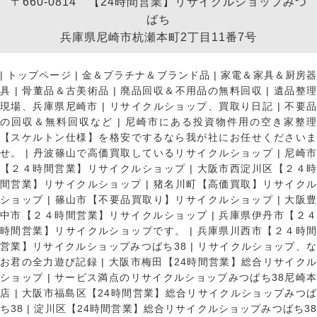
〒660-0814 【24時間営業】リサイクルショップみつ
ばち
兵庫県尼崎市杭瀬本町2丁目11番7号
|
トップページ
|
金＆プラチナ＆ブランド品
|
家電＆家具＆厨房
具
|
骨董品＆古美術品
|
廃品回収＆不用品の無料回収
|
遺品整
現場、兵庫県尼崎市
|
リサイクルショップ、買取り日記
|
不要
の回収＆無料回収など
|
尼崎市にある投資物件用の空き家整理
【スケルトン仕様】を格安でするなら我が社にお任せくださいま
せ。
|
丹波篠山で高価買取しているリサイクルショップ
|
尼崎
【２４時間営業】リサイクルショップ
|
大阪市西淀川区【２４
間営業】リサイクルショップ
|
猪名川町【高価買取】リサイク
ショップ
|
篠山市【不要品買取り】リサイクルショップ
|
大阪
中市【２４時間営業】リサイクルショップ
|
兵庫県伊丹市【２
時間営業】リサイクルショップです。
|
兵庫県川西市【２４時
営業】リサイクルショップみつばち38
|
リサイクルショップ、
お君の全力遊び記録
|
大阪市梅田【24時間営業】総合リサイク
ショップ
|
サービス満点のリサイクルショップみつばち38尼崎
店
|
大阪市福島区【24時間営業】総合リサイクルショップみつ
ち38
|
淀川区【24時間営業】総合リサイクルショップみつばち3