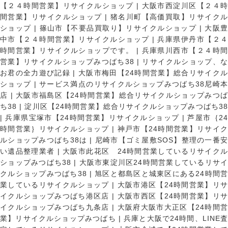
【２４時間営業】リサイクルショップ
|
大阪市西淀川区【２４
間営業】リサイクルショップ
|
猪名川町【高価買取】リサイク
ショップ
|
篠山市【不要品買取り】リサイクルショップ
|
大阪
中市【２４時間営業】リサイクルショップ
|
兵庫県伊丹市【２
時間営業】リサイクルショップです。
|
兵庫県川西市【２４時
営業】リサイクルショップみつばち38
|
リサイクルショップ、
お君の全力遊び記録
|
大阪市梅田【24時間営業】総合リサイク
ショップ
|
サービス満点のリサイクルショップみつばち38尼崎
店
|
大阪市福島区【24時間営業】総合リサイクルショップみつ
ち38
|
淀川区【24時間営業】総合リサイクルショップみつばち3
|
兵庫県宝塚市【24時間営業】リサイクルショップ
|
芦屋市｛2
時間営業｝リサイクルショップ
|
神戸市【24時間営業】リサイ
ルショップみつばち38は
|
尼崎市【ゴミ屋敷SOS】整理の一番
い遺品整理業者
|
大阪市此花区 24時間営業しているリサイク
ショップみつばち38
|
大阪市東淀川区24時間営業しているリサイ
クルショップみつばち38
|
旭区と都島区と城東区にある24時間営
業しているリサイクルショップ
|
大阪市港区【24時間営業】リ
イクルショップみつばち港区店
|
大阪市西区【24時間営業】リ
イクルショップみつばち九条店
|
大阪府大阪市大正区【24時間
業】リサイクルショップみつばち
|
兵庫と大阪で24時間、LINE