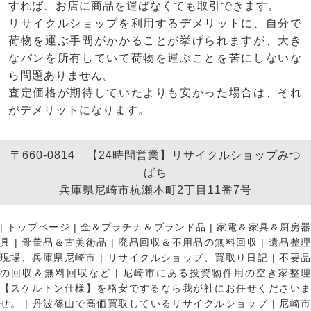
すれば、お店に商品を運ばなくても取引できます。
リサイクルショップを利用するデメリットに、自分で
荷物を運ぶ手間がかかることが挙げられますが、大き
なバンを所有していて荷物を運ぶことを苦にしないな
ら問題ありません。
査定価格が期待していたよりも安かった場合は、それ
がデメリットになります。
〒660-0814 【24時間営業】リサイクルショップみつ
ばち
兵庫県尼崎市杭瀬本町2丁目11番7号
|
トップページ
|
金＆プラチナ＆ブランド品
|
家電＆家具＆厨房
具
|
骨董品＆古美術品
|
廃品回収＆不用品の無料回収
|
遺品整
現場、兵庫県尼崎市
|
リサイクルショップ、買取り日記
|
不要
の回収＆無料回収など
|
尼崎市にある投資物件用の空き家整理
【スケルトン仕様】を格安でするなら我が社にお任せくださいま
せ。
|
丹波篠山で高価買取しているリサイクルショップ
|
尼崎