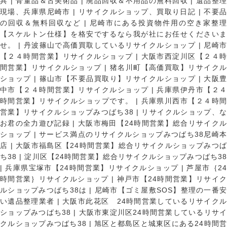
具
|
骨董品＆古美術品
|
廃品回収＆不用品の無料回収
|
遺品整
現場、兵庫県尼崎市
|
リサイクルショップ、買取り日記
|
不要
の回収＆無料回収など
|
尼崎市にある投資物件用の空き家整理
【スケルトン仕様】を格安でするなら我が社にお任せくださいま
せ。
|
丹波篠山で高価買取しているリサイクルショップ
|
尼崎
【２４時間営業】リサイクルショップ
|
大阪市西淀川区【２４
間営業】リサイクルショップ
|
猪名川町【高価買取】リサイク
ショップ
|
篠山市【不要品買取り】リサイクルショップ
|
大阪
中市【２４時間営業】リサイクルショップ
|
兵庫県伊丹市【２
時間営業】リサイクルショップです。
|
兵庫県川西市【２４時
営業】リサイクルショップみつばち38
|
リサイクルショップ、
お君の全力遊び記録
|
大阪市梅田【24時間営業】総合リサイク
ショップ
|
サービス満点のリサイクルショップみつばち38尼崎
店
|
大阪市福島区【24時間営業】総合リサイクルショップみつ
ち38
|
淀川区【24時間営業】総合リサイクルショップみつばち3
|
兵庫県宝塚市【24時間営業】リサイクルショップ
|
芦屋市｛2
時間営業｝リサイクルショップ
|
神戸市【24時間営業】リサイ
ルショップみつばち38は
|
尼崎市【ゴミ屋敷SOS】整理の一番
い遺品整理業者
|
大阪市此花区 24時間営業しているリサイク
ショップみつばち38
|
大阪市東淀川区24時間営業しているリサイ
クルショップみつばち38
|
旭区と都島区と城東区にある24時間営