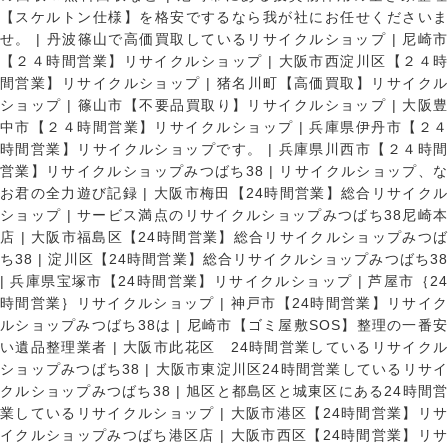
【スケルトン仕様】を格安でするなら我が社にお任せくださいま
せ。
|
丹波篠山で高価買取しているリサイクルショップ
|
尼崎
【２４時間営業】リサイクルショップ
|
大阪市西淀川区【２４
間営業】リサイクルショップ
|
猪名川町【高価買取】リサイク
ショップ
|
篠山市【不要品買取り】リサイクルショップ
|
大阪
中市【２４時間営業】リサイクルショップ
|
兵庫県伊丹市【２
時間営業】リサイクルショップです。
|
兵庫県川西市【２４時
営業】リサイクルショップみつばち38
|
リサイクルショップ、
お君の全力遊び記録
|
大阪市梅田【24時間営業】総合リサイク
ショップ
|
サービス満点のリサイクルショップみつばち38尼崎
店
|
大阪市福島区【24時間営業】総合リサイクルショップみつ
ち38
|
淀川区【24時間営業】総合リサイクルショップみつばち3
|
兵庫県宝塚市【24時間営業】リサイクルショップ
|
芦屋市｛2
時間営業｝リサイクルショップ
|
神戸市【24時間営業】リサイ
ルショップみつばち38は
|
尼崎市【ゴミ屋敷SOS】整理の一番
い遺品整理業者
|
大阪市此花区 24時間営業しているリサイク
ショップみつばち38
|
大阪市東淀川区24時間営業しているリサイ
クルショップみつばち38
|
旭区と都島区と城東区にある24時間営
業しているリサイクルショップ
|
大阪市港区【24時間営業】リ
イクルショップみつばち港区店
|
大阪市西区【24時間営業】リ