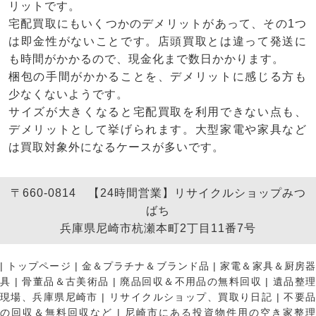
リットです。
宅配買取にもいくつかのデメリットがあって、その1つ
は即金性がないことです。店頭買取とは違って発送に
も時間がかかるので、現金化まで数日かかります。
梱包の手間がかかることを、デメリットに感じる方も
少なくないようです。
サイズが大きくなると宅配買取を利用できない点も、
デメリットとして挙げられます。大型家電や家具など
は買取対象外になるケースが多いです。
〒660-0814 【24時間営業】リサイクルショップみつ
ばち
兵庫県尼崎市杭瀬本町2丁目11番7号
|
トップページ
|
金＆プラチナ＆ブランド品
|
家電＆家具＆厨房
具
|
骨董品＆古美術品
|
廃品回収＆不用品の無料回収
|
遺品整
現場、兵庫県尼崎市
|
リサイクルショップ、買取り日記
|
不要
の回収＆無料回収など
|
尼崎市にある投資物件用の空き家整理