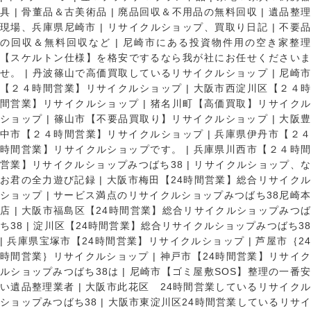
具
|
骨董品＆古美術品
|
廃品回収＆不用品の無料回収
|
遺品整
現場、兵庫県尼崎市
|
リサイクルショップ、買取り日記
|
不要
の回収＆無料回収など
|
尼崎市にある投資物件用の空き家整理
【スケルトン仕様】を格安でするなら我が社にお任せくださいま
せ。
|
丹波篠山で高価買取しているリサイクルショップ
|
尼崎
【２４時間営業】リサイクルショップ
|
大阪市西淀川区【２４
間営業】リサイクルショップ
|
猪名川町【高価買取】リサイク
ショップ
|
篠山市【不要品買取り】リサイクルショップ
|
大阪
中市【２４時間営業】リサイクルショップ
|
兵庫県伊丹市【２
時間営業】リサイクルショップです。
|
兵庫県川西市【２４時
営業】リサイクルショップみつばち38
|
リサイクルショップ、
お君の全力遊び記録
|
大阪市梅田【24時間営業】総合リサイク
ショップ
|
サービス満点のリサイクルショップみつばち38尼崎
店
|
大阪市福島区【24時間営業】総合リサイクルショップみつ
ち38
|
淀川区【24時間営業】総合リサイクルショップみつばち3
|
兵庫県宝塚市【24時間営業】リサイクルショップ
|
芦屋市｛2
時間営業｝リサイクルショップ
|
神戸市【24時間営業】リサイ
ルショップみつばち38は
|
尼崎市【ゴミ屋敷SOS】整理の一番
い遺品整理業者
|
大阪市此花区 24時間営業しているリサイク
ショップみつばち38
|
大阪市東淀川区24時間営業しているリサイ