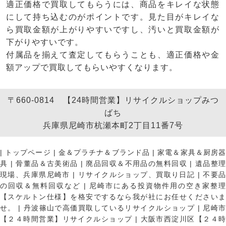
適正価格で買取してもらうには、商品をキレイな状態
にして持ち込むのがポイントです。見た目がキレイな
ら買取金額が上がりやすいですし、汚いと買取金額が
下がりやすいです。
付属品を揃えて査定してもらうことも、適正価格や金
額アップで買取してもらいやすくなります。
〒660-0814 【24時間営業】リサイクルショップみつ
ばち
兵庫県尼崎市杭瀬本町2丁目11番7号
|
トップページ
|
金＆プラチナ＆ブランド品
|
家電＆家具＆厨房
具
|
骨董品＆古美術品
|
廃品回収＆不用品の無料回収
|
遺品整
現場、兵庫県尼崎市
|
リサイクルショップ、買取り日記
|
不要
の回収＆無料回収など
|
尼崎市にある投資物件用の空き家整理
【スケルトン仕様】を格安でするなら我が社にお任せくださいま
せ。
|
丹波篠山で高価買取しているリサイクルショップ
|
尼崎
【２４時間営業】リサイクルショップ
|
大阪市西淀川区【２４