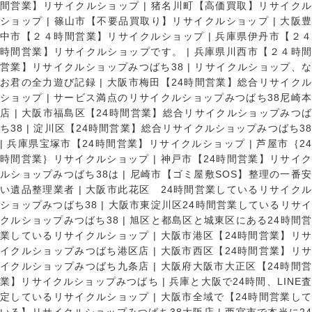
間営業】リサイクルショップ
|
猪名川町【高価買取】リサイク
ショップ
|
篠山市【不要品買取り】リサイクルショップ
|
大阪
中市【２４時間営業】リサイクルショップ
|
兵庫県伊丹市【２
時間営業】リサイクルショップです。
|
兵庫県川西市【２４時
営業】リサイクルショップみつばち38
|
リサイクルショップ、
お君の全力遊び記録
|
大阪市梅田【24時間営業】総合リサイク
ショップ
|
サービス満点のリサイクルショップみつばち38尼崎
店
|
大阪市福島区【24時間営業】総合リサイクルショップみつ
ち38
|
淀川区【24時間営業】総合リサイクルショップみつばち3
|
兵庫県宝塚市【24時間営業】リサイクルショップ
|
芦屋市｛2
時間営業｝リサイクルショップ
|
神戸市【24時間営業】リサイ
ルショップみつばち38は
|
尼崎市【ゴミ屋敷SOS】整理の一番
い遺品整理業者
|
大阪市此花区 24時間営業しているリサイク
ショップみつばち38
|
大阪市東淀川区24時間営業しているリサイ
クルショップみつばち38
|
旭区と都島区と城東区にある24時間営
業しているリサイクルショップ
|
大阪市港区【24時間営業】リ
イクルショップみつばち港区店
|
大阪市西区【24時間営業】リ
イクルショップみつばち九条店
|
大阪府大阪市大正区【24時間
業】リサイクルショップみつばち
|
兵庫と大阪で24時間、LINE
定しているリサイクルショップ
|
大阪市全域で【24時間営業し